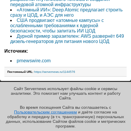
передовой атомной инфраструктуры
«Атомный ИИ»: Deep Atomic предлагает строить
сразу и ЦОД, и АЭС для него
США продвигают «атомные кампусы» с
ослабленными требованиями к ядерной
безопасности, чтобы запитать ИИ ЦОД
Дурной пример заразителен: AWS развернёт 649
дизель-генераторов для питания нового ЦОД
Источник:
prnewswire.com
Постоянный URL:
https://servernews.ru/1144576
Сайт Servernews использует файлы cookie и сервисы
« Назад к ленте
аналитики. Это помогает нам улучшать контент и работу
Cайта.
Во время посещения Cайта вы соглашаетесь с
Пользовательским соглашением
и даёте согласие на
✖
РЕКЛАМА • ООО «ЛАБОРАТОРИЯ ЧИСЛИТЕЛЬ»
обработку и передачу (в т.ч. трансграничную) персональных
Copyright ©2010-2026
данных, использование Cайтом файлов cookie и метрических
Servernews
.
Пользовательское
соглашение
.
Защищено
программ.
CURATOR
.