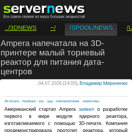
../3DNEWS
~/
/SPOOL/NEWS
/
/VAR/CONTACT
Ampera напечатала на 3D-
принтере малый ториевый
реактор для питания дата-
центров
04.07.2026 [14:05],
Владимир Мироненко
3d-печать
hardware
аэс
цод
электропитание
энергетика
Американский стартап Ampera
заявил
о разработке
первого в мире модуля ядерного реактора,
изготавливаемого с помощью 3D-печати. Компания
продемонстрировала прототип реактора, который