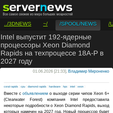
../3DNEWS
~/
/SPOOL/NEWS
/
/VAR/CONTACT
Intel выпустит 192-ядерные
процессоры Xeon Diamond
Rapids на техпроцессе 18A-P в
2027 году
01.06.2026 [21:33],
Владимир Мироненко
coral rapids
cpu
diamond rapids
hardware
hpc
intel
xeon
Вместе с
объявлением
о выходе серии чипов Xeon 6+
(Clearwater Forest) компания Intel предоставила
некоторые подробности о Xeon Diamond Rapids, выход
которых намечен на 2027 год. Новый процессор будет