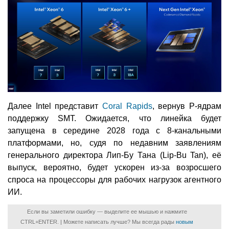
Далее Intel представит
Coral Rapids
, вернув P-ядрам
поддержку SMT. Ожидается, что линейка будет
запущена в середине 2028 года с 8-канальными
платформами, но, судя по недавним заявлениям
генерального директора Лип-Бу Тана (Lip-Bu Tan), её
выпуск, вероятно, будет ускорен из-за возросшего
спроса на процессоры для рабочих нагрузок агентного
ИИ.
Если вы заметили ошибку — выделите ее мышью и нажмите
CTRL+ENTER. | Можете написать лучше? Мы всегда рады
новым