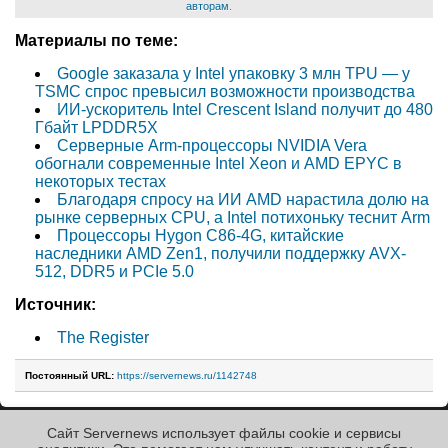
авторам
.
Материалы по теме:
Google заказала у Intel упаковку 3 млн TPU — у
TSMC спрос превысил возможности производства
ИИ-ускоритель Intel Crescent Island получит до 480
Гбайт LPDDR5X
Серверные Arm-процессоры NVIDIA Vera
обогнали современные Intel Xeon и AMD EPYC в
некоторых тестах
Благодаря спросу на ИИ AMD нарастила долю на
рынке серверных CPU, а Intel потихоньку теснит Arm
Процессоры Hygon C86-4G, китайские
наследники AMD Zen1, получили поддержку AVX-
512, DDR5 и PCIe 5.0
Источник:
The Register
Постоянный URL:
https://servernews.ru/1142748
Сайт Servernews использует файлы cookie и сервисы
« Назад к ленте