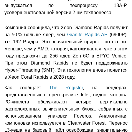
выпускаться по техпроцессу 18A-P,
усовершенствованной версии 2-нм техпроцесса.
Компания сообщила, что Xeon Diamond Rapids получит
на 50 % больше ядер, чем
Granite Rapids-AP
(6900P),
т.е. 192 P-ядра. Это значительный прирост, но всё же
меньше, чем у AMD, которая, как ожидается, уже в этом
году предложит до 256 ядер Zen 6C в EPYC Venice.
При этом Diamond Rapids не будет поддерживать
Hyper-Threading (SMT). Эта технология вновь появится
в Xeon Coral Rapids в 2028 году.
Как сообщает
The Register
, на рендерах,
представленных в пресс-релизе Intel, видно, что два
I/O-чиплета обслуживают четыре вертикально
расположенных вычислительных блока, собранных с
использованием упаковки Foveros. Аналогичная
компоновка используется в Clearwater Forest. Перенос
L3-кеша на базовый тайл освобождает значительную