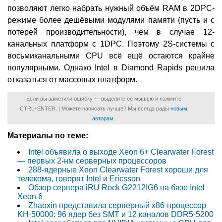
позволяют легко набрать нужный объём RAM в 2DPC-
режиме более дешёвыми модулями памяти (пусть и с
потерей производительности), чем в случае 12-
канальных платформ с 1DPC. Поэтому 2S-системы с
восьмиканальными CPU всё ещё остаются крайне
популярными. Однако Intel в Diamond Rapids решила
отказаться от массовых платформ.
Если вы заметили ошибку — выделите ее мышью и нажмите
CTRL+ENTER. | Можете написать лучше? Мы всегда рады
новым
авторам
.
Материалы по теме:
Intel объявила о выходе Xeon 6+ Clearwater Forest
— первых 2-нм серверных процессоров
288-ядерные Xeon Clearwater Forest хороши для
телекома, говорят Intel и Ericsson
Обзор сервера iRU Rock G2212IG6 на базе Intel
Xeon 6
Zhaoxin представила серверный x86-процессор
KH-50000: 96 ядер без SMT и 12 каналов DDR5-5200