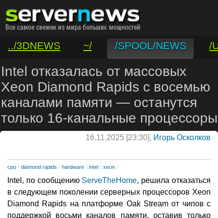
../3DNEWS
~/
/SPOOL/NEWS
/
/VAR/CONTACT
Intel отказалась от массовых
Xeon Diamond Rapids с восемью
каналами памяти — останутся
только 16-канальные процессоры
16.11.2025 [23:30],
Игорь Осколков
cpu
diamond rapids
hardware
intel
xeon
Intel, по сообщению
ServeTheHome
, решила отказаться
в следующем поколении серверных процессоров Xeon
Diamond Rapids на платформе Oak Stream от чипов с
поддержкой восьми каналов памяти, оставив только