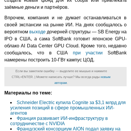
создать новый фонд для их сбора или привлекать
заёмные деньги и партнёров.
Впрочем, компания и не думает останавливаться в
своей экспансии на рынке ИИ. На днях сообщалось о
вероятном
выходе
дочерней структуры — SB Energy на
IPO в США, а сама SoftBank готовит японское GPU-
облако AI Data Center GPU Cloud. Кроме того, недавно
сообщалось, что в США
при участии
SoftBank
намерены построить 10-ГВт кампус ЦОД.
Если вы заметили ошибку — выделите ее мышью и нажмите
CTRL+ENTER. | Можете написать лучше? Мы всегда рады
новым
авторам
.
Материалы по теме:
Schneider Electric купила Cognite за $3,1 млрд для
усиления позиций в сфере промышленных ИИ-
агентов
Франция развивает ИИ-инфраструктуру в
сотрудничестве с NVIDIA
Французский консорциум AION подал заявку на