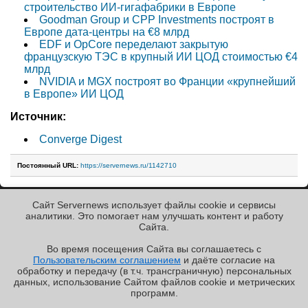
строительство ИИ-гигафабрики в Европе
Goodman Group и CPP Investments построят в
Европе дата-центры на €8 млрд
EDF и OpCore переделают закрытую
французскую ТЭС в крупный ИИ ЦОД стоимостью €4
млрд
NVIDIA и MGX построят во Франции «крупнейший
в Европе» ИИ ЦОД
Источник:
Converge Digest
Постоянный URL:
https://servernews.ru/1142710
Сайт Servernews использует файлы cookie и сервисы
« Назад к ленте
аналитики. Это помогает нам улучшать контент и работу
Cайта.
Во время посещения Cайта вы соглашаетесь с
Пользовательским соглашением
и даёте согласие на
✖
РЕКЛАМА • ООО «ЛАБОРАТОРИЯ ЧИСЛИТЕЛЬ»
обработку и передачу (в т.ч. трансграничную) персональных
Copyright ©2010-2026
данных, использование Cайтом файлов cookie и метрических
Servernews
.
Пользовательское
соглашение
.
Защищено
программ.
CURATOR
.
По всем интересующим Вас