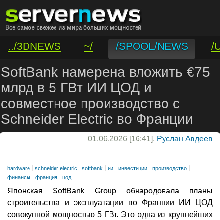
../3DNEWS
~/
/SPOOL/NEWS
/
/VAR/CONTACT
SoftBank намерена вложить €75
млрд в 5 ГВт ИИ ЦОД и
совместное производство с
Schneider Electric во Франции
01.06.2026 [16:41],
Руслан Авдеев
hardware
schneider electric
softbank
ии
инвестиции
производство
финансы
франция
цод
Японская SoftBank Group обнародовала планы
строительства и эксплуатации во Франции ИИ ЦОД
совокупной мощностью 5 ГВт. Это одна из крупнейших