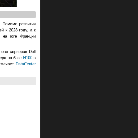
й. Помимо развития
й к 2028 году, а к
ь на юге Франции
ове серверов Dell
тера на базе
H100
в
отмечает
DataCenter