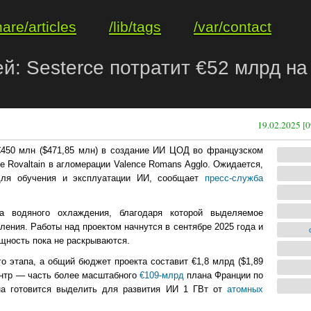
hare/articles
/lib/tags
/var/contact
лей: Sesterce потратит €52 млрд н
19.02.2025 [0
€450 млн ($471,85 млн) в создание ИИ ЦОД во французском
ке Rovaltain в агломерации Valence Romans Agglo. Ожидается,
 для обучения и эксплуатации ИИ, сообщает
пресс-служба
 водяного охлаждения, благодаря которой выделяемое
ения. Работы над проектом начнутся в сентябре 2025 года и
ощность пока не раскрываются.
о этапа, а общий бюджет проекта составит €1,8 млрд ($1,89
ентр — часть более масштабного
€109-млрд
плана Франции по
на готовится выделить для развития ИИ 1 ГВт от
атомных