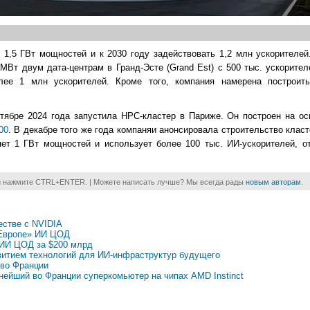
 1,5 ГВт мощностей и к 2030 году задействовать 1,2 млн ускорителе
Вт двум дата-центрам в Гранд-Эсте (Grand Est) с 500 тыс. ускорителе
лее 1 млн ускорителей. Кроме того, компания намерена построит
тябре 2024 года запустила HPC-кластер в Париже. Он построен на осн
00
. В декабре того же года компаняи анонсировала строительство клас
яет 1 ГВт мощностей и использует более 100 тыс. ИИ-ускорителей, 
и нажмите CTRL+ENTER. | Можете написать лучше? Мы всегда рады
новым авторам
.
естве с NVIDIA
 Европе» ИИ ЦОД
 ИИ ЦОД за $200 млрд
витием технологий для ИИ-инфраструктур будущего
 во Франции
нейший во Франции суперкомьютер на чипах AMD Instinct