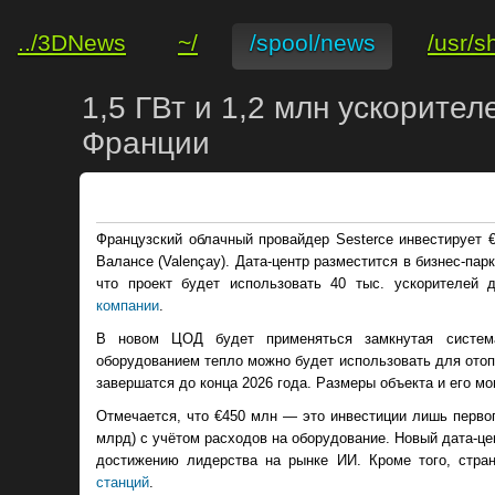
../3DNews
~/
/spool/news
/usr/s
1,5 ГВт и 1,2 млн ускорите
Франции
Французский облачный провайдер Sesterce инвестирует 
Валансе (Valençay). Дата-центр разместится в бизнес-пар
что проект будет использовать 40 тыс. ускорителей
компании
.
В новом ЦОД будет применяться замкнутая система
оборудованием тепло можно будет использовать для отопл
завершатся до конца 2026 года. Размеры объекта и его м
Отмечается, что €450 млн — это инвестиции лишь первог
млрд) с учётом расходов на оборудование. Новый дата-ц
достижению лидерства на рынке ИИ. Кроме того, стра
станций
.