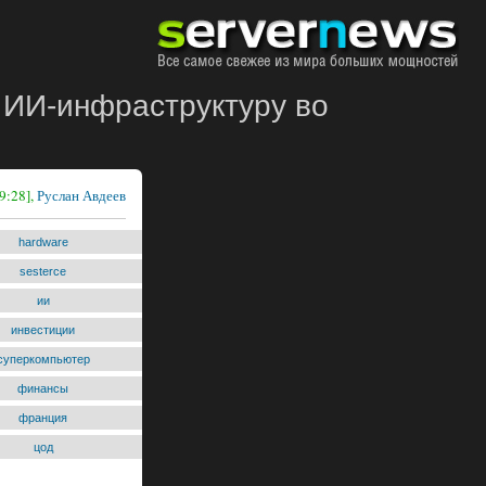
а ИИ-инфраструктуру во
9:28],
Руслан Авдеев
hardware
sesterce
ии
инвестиции
суперкомпьютер
финансы
франция
цод