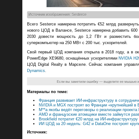
Источник изображения: Sesterce
Всего Sesterce намерена потратить €52 млрд развернуть
нового ЦОД в Валансе, Sesterce намерена добавить 600 М
2030 довести мощность до 1,2 ГВт и разместить бо
суперкомпьютер на 250 МВт с 200 тыс. ускорителей.
Свой первый ЦОД компания открыла в 2018 году, а в ок
PowerEdge XE9680, оснащённых ускорителями
NVIDIA H2
ЦОД Digital Realty в Марселе. Сейчас компания управл
Dynamics
.
Если вы заметили ошибку — выделите ее мышью 
Материалы по теме:
Франция развивает ИИ-инфраструктуру в сотруднич
NVIDIA и MGX построят во Франции «крупнейший в
M**a якобы ведёт переговоры о реализации проекта
AMD и французские атомщики вместе займутся раз
Brookfield потратит €20 млрд на ИИ-инфраструктуру
ИИ ЦОД за 20 недель: G42 и DataOne построят круп
Источник: