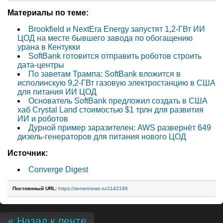
Материалы по теме:
Brookfield и NextEra Energy запустят 1,2-ГВт ИИ
ЦОД на месте бывшего завода по обогащению
урана в Кентукки
SoftBank готовится отправить роботов строить
дата-центры
По заветам Трампа: SoftBank вложится в
исполинскую 9,2-ГВт газовую электростанцию в США
для питания ИИ ЦОД
Основатель SoftBank предложил создать в США
хаб Crystal Land стоимостью $1 трлн для развития
ИИ и роботов
Дурной пример заразителен: AWS развернёт 649
дизель-генераторов для питания нового ЦОД
Источник:
Converge Digest
Постоянный URL:
https://servernews.ru/1142186
« Назад к ленте