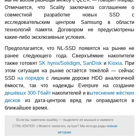
Отмечается, что Scality заключила соглашение о
совместной разработке новых SSD с
исследовательским центром Samsung в области
технологий памяти. Договором не предусмотрены
какие-либо эксклюзивные условия.
Предполагается, что NL-SSD появятся на рынке не
ранее следующего года. Сверхъёмкие накопители
также готовят
SK hynix/Solidigm
,
SanDisk
и
Kioxia
. При
этом ситуация на рынке остаётся тяжёлой — сейчас
SSD
на порядок
с лишним дороже HDD аналогичной
ёмкости, так что надежды Everpure на создание
дешёвых 300-Тбайт
накопителей и в
ытеснение жёстких
дисков
из дата-центров вряд ли оправдаются в
ближайшее время.
Если вы заметили ошибку — выделите ее мышью и нажмите
CTRL+ENTER. | Можете написать лучше? Мы всегда рады
новым
авторам
.