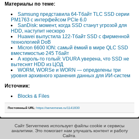
Материалы по теме:
Samsung представила 64-Тбайт TLC SSD серии
PM1763 с интерфейсом PCIe 6.0
SanDisk: момент, когда SSD станут угрозой для
HDD, наступит нескоро
Huawei выпустила 122-Тбайт SSD с фирменной
технологией DoB
Micron 6600 ION: самый ёмкий в мире QLC SSD
вместимостью 245 Тбайт
А король-то голый: VDURA уверена, что SSD не
вытеснят HDD из ЦОД
WORM, WORSe и WORN — определены три
уровня архивного хранения данных для ИИ-систем
Источник:
Blocks & Files
Постоянный URL:
https://servernews.ru/1141830
Сайт Servernews использует файлы cookie и сервисы
« Назад к ленте
аналитики. Это помогает нам улучшать контент и работу
Cайта.