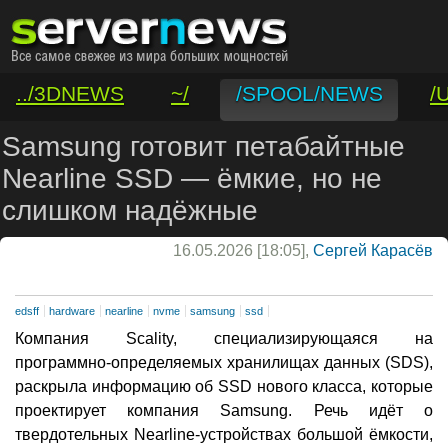
../3DNEWS
~/
/SPOOL/NEWS
/
/VAR/CONTACT
Samsung готовит петабайтные
Nearline SSD — ёмкие, но не
слишком надёжные
16.05.2026 [18:05],
Сергей Карасёв
edsff
hardware
nearline
nvme
samsung
ssd
Компания Scality, специализирующаяся на
программно-определяемых хранилищах данных (SDS),
раскрыла информацию об SSD нового класса, которые
проектирует компания Samsung. Речь идёт о
твердотельных Nearline-устройствах большой ёмкости,