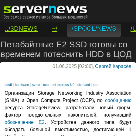
../3DNEWS
~/
/SPOOL/NEWS
/
/VAR/CONTACT
Петабайтные E2 SSD готовы со
временем потеснить HDD в ЦОД
01.06.2025 [02:06],
Сергей Карасёв
edsff
hardware
nvme
ocp
pci express 6.0
qlc nand
ssd
Организации Storage Networking Industry Association
(SNIA) и Open Compute Project (OCP), по
сообщению
ресурса StorageReview, разработали новый форм-
фактор твердотельных накопителей, получивший
обозначение E2
. Устройства данного типа будут
обладать большой вместимостью, достигающей 1