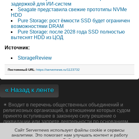
задержкой для ИИ-систем
Seagate представила свежие прототипы NVMe
HDD
Pure Storage: рост ёмкости SSD будет ограничен
возможностями DRAM
Pure Storage: после 2028 года SSD полностью
вытеснят HDD из ЦОД
Источник:
StorageReview
Постоянный URL:
https://servernews.ru/1123732
« Назад к ленте
✴
Входит в перечень общественных объединений и
религиозных организаций, в отношении которых судом
принято вступившее в законную силу решение о
ликвидации или запрете деятельности по основаниям,
предусмотренным Федеральным законом от 25.07.2002
Сайт Servernews использует файлы cookie и сервисы
№ 114-ФЗ «О противодействии экстремистской
аналитики. Это помогает нам улучшать контент и работу
деятельности»;