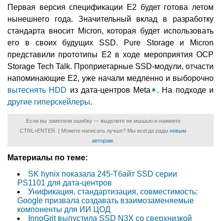
Первая версия спецификации E2 будет готова летом
нынешнего года. Значительный вклад в разработку
стандарта вносит Micron, которая будет использовать
его в своих будущих SSD. Pure Storage и Micron
представили прототипы E2 в ходе мероприятия OCP
Storage Tech Talk. Проприетарные SSD-модули, отчасти
напоминающие E2, уже начали медленно и выборочно
вытеснять HDD
из дата-центров Meta
✴
. На подходе и
другие гиперскейлеры
.
Если вы заметили ошибку — выделите ее мышью и нажмите
CTRL+ENTER. | Можете написать лучше? Мы всегда рады
новым
авторам
.
Материалы по теме:
SK hynix показала 245-Тбайт SSD серии
PS1101 для дата-центров
Унификация, стандартизация, совместимость:
Google призвала создавать взаимозаменяемые
компоненты для ИИ ЦОД
InnoGrit выпустила SSD N3X со сверхнизкой