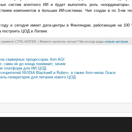
ых систем агентного ИИ и будет выполнять роль «координатора», 
ствием компонентов в больших ИИ-системах. Чип создан в по 3-нм т
20 году и сегодня имеет дата-центры в Финляндии, работающие на 100
а построить ЦОД в Латвии.
и нажмите CTRL+ENTER. | Можете написать лучше? Мы всегда рады
новым авторам
.
на серверных процессорах Arm AGI
, сама не до конца понимает, зачем
ния платформ для ИИ ЦОД
корителей NVIDIA Blackwell и Rubin», а также Arm-чипах Grace
зель-генераторов для питания нового ЦОД