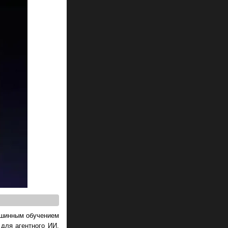
ашинным обучением
для агентного ИИ.