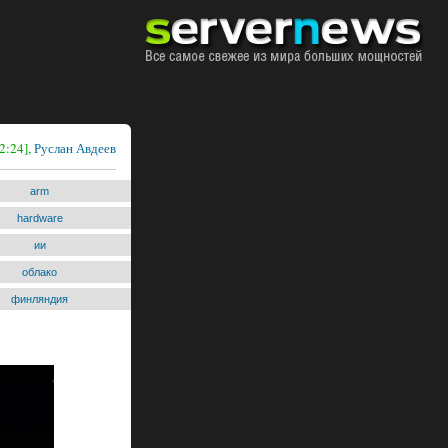
2:24],
Руслан Авдеев
arm
hardware
ии
облако
финляндия