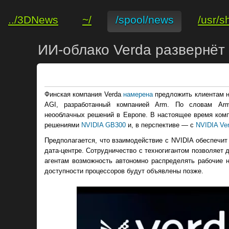
../3DNews
~/
/spool/news
/usr/s
ИИ-облако Verda развернёт
Финская компания Verda
намерена
предложить клиентам н
AGI, разработанный компанией Arm. По словам A
неооблачных решений в Европе. В настоящее время комп
решениями
NVIDIA GB300
и, в перспективе — с
NVIDIA Ver
Предполагается, что взаимодействие с NVIDIA обеспечит
дата-центре. Сотрудничество с техногигантом позволяет 
агентам возможность автономно распределять рабочие н
доступности процессоров будут объявлены позже.