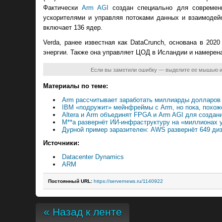
Фактически
Arm AGI
создан специально для современн
ускорителями и управляя потоками данных и взаимодей
включает 136 ядер.
Verda, ранее известная как DataCrunch, основана в 20
энергии. Также она управляет ЦОД в Исландии и намерен
Если вы заметили ошибку — выделите ее мышью 
Материалы по теме:
Arm рассчитывает заработать миллиарды долларов 
IBM «подружит» мейнфреймы с Arm, но пока, похоже
Altera и Arm объединят FPGA и Arm AGI для созда
M**a развернёт ИИ-инфраструктуру на «миллионах ус
Дурной пример заразителен: AWS развернёт 649 ди
Источники:
Datacenter Dynamics
ARM
Постоянный URL:
https://servernews.ru/1140922
« Назад к ленте