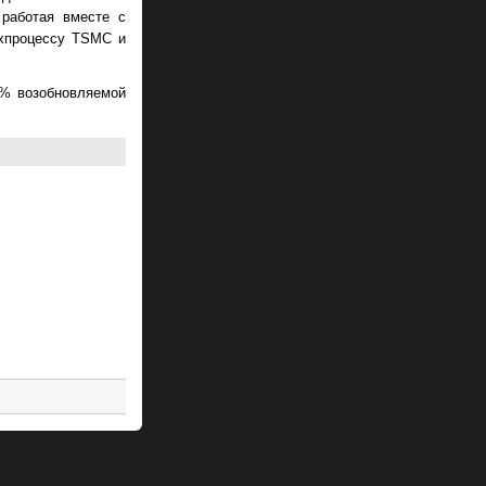
работая вместе с
ехпроцессу TSMC и
 % возобновляемой