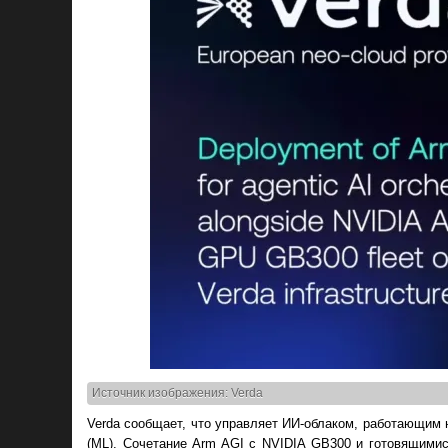
Источник изображения: Verda
Verda сообщает, что управляет ИИ-облаком, работающим
(ML). Сочетание Arm AGI с NVIDIA GB300 и готовящими