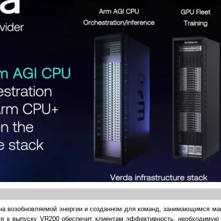
 на возобновляемой энергии и созданном для команд, занимающимся м
ся к выпуску VR200 обеспечит клиентам эффективноcть, необходимую 