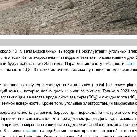
 около 40 % запланированных выводов из эксплуатации угольных элек
я, что если бы электростанции выводили темпами, характерными для 2
 они будут работать до 2065 года. Параллельно растут мощности
газов
сь вывести 13,2 ГВт таких источников из эксплуатации, но одновременно
опливе, останутся в эксплуатации дольше» (Fossil fuel power plants 
анций-зомби», которые давно должны были закрыться. Только в 2023 го
, загрязняющие вещества вроде диоксида серы (SO
) и оксиды азота (NO
2
x
и земной поверхности. Кроме того, угольные электростанции выбрасывают
оэффективность, устранить барьеры для перехода на чистую энергетик
 Впрочем, они сомневаются, что при администрации Дональда Трампа э
 и принимал меры по ограничению поддержки возобновляемой энергетик
же был издан
запрет
на одобрение новых проектов ветряной и солнеч
том, что победа над Китаем в гонке ИИ важнее, чем предотвращен