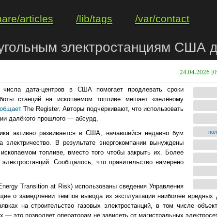
hare/articles
/lib/tags
/var/contact
 угольным электростанциям США 
24.04.2026 [0
 числа дата-центров в США помогает продлевать сроки
аботы станций на ископаемом топливе мешает «зелёному
общает
The Register. Авторы подчёркивают, что использовать
ии далёкого прошлого — абсурд.
по
тика активно развивается в США, начавшийся недавно бум
 электричество. В результате энергокомпании вынуждены
ископаемом топливе, вместо того чтобы закрыть их. Более
 электростанций. Сообщалось, что правительство намерено
nergy Transition at Risk) использованы сведения Управления
щие о замедлении темпов вывода из эксплуатации наиболее вредных
аявках на строительство газовых электростанций, в том числе объек
ах — это позволяет операторам не зависеть от магистральных электросе