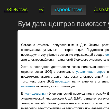
../3DNews
~/
/spool/news
/usr/s
Бум дата-центров помогает
Согласно отчётам, приуроченным к Дню Земли, рост
эксплуатации угольных электростанций. Поддержка р
переходу» и усугубляет состояние окружающей среды,
со
для электроснабжения технологий будущего электростанц
Хотя в последнее десятилетие возобновляемая энерге
строительства ЦОД стремительно
увеличивает спрос
на
продолжать эксплуатацию некоторых электростанций на 
того, некоторые ЦОД
переходят
на питание от угольных
отложить
их вывод из эксплуатации.
В
исследовании
«Энергетический переход под угрозой» (E
энергетической информации США (EIA), свидетельствую
электростанций. Также упоминается о новых и новых з
выработки электроэнергии на территориях при дата-центр