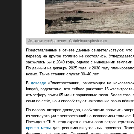
Источник изображения: Gabriela/unsplash.com
Представленные в отчёте данные свидетельствуют, что
перевод на другое топливо не состоялись. Утверждаетс
закрылись бы к 2040 году, однако с нынешними темпами
По данным на декабрь 2025 года, к 2030 году планировало
новых. Такие станции служат 30–40 лет.
В
докладе
«Электростанции, работающие на ископаемом т
longer), подсчитано, что сейчас работают 15 «электрост
атмосферу почти 65 млн т парниковых газов. Более того
сами по себе, но и способствуют накоплению озона вблиз
По словам авторов докладов, необходимо повысить энерг
из эксплуатации электростанций на ископаемом топливе.
Президент США неоднократно критиковал ветроэнергетику
принял меры
для реанимации угольных проектов. Так
федеральных землях. Основной мотив заключается в 