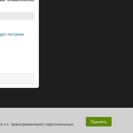
дет построен
Принять
(в т.ч. трансграничную) персональных