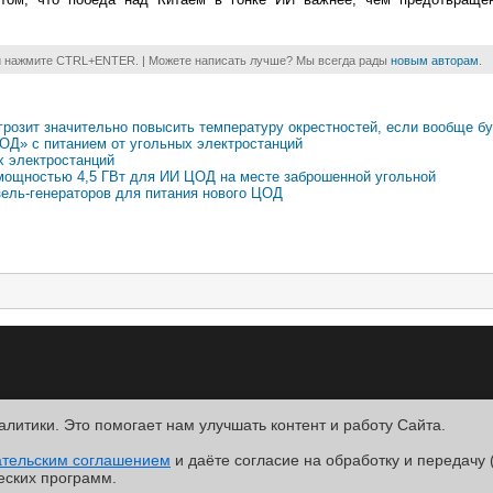
и нажмите CTRL+ENTER. | Можете написать лучше? Мы всегда рады
новым авторам
.
розит значительно повысить температуру окрестностей, если вообще бу
ОД» с питанием от угольных электростанций
х электростанций
мощностью 4,5 ГВт для ИИ ЦОД на месте заброшенной угольной
зель-генераторов для питания нового ЦОД
алитики. Это помогает нам улучшать контент и работу Cайта.
R
ательским соглашением
.
и даёте согласие на обработку и передачу 
ntact
еских программ.