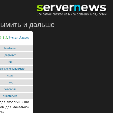
дымить и дальше
9:11],
Руслан Авдеев
hardware
дефицит
ии
лезные ископаемые
сша
цод
экология
энергетика
 для экологии США
тов для локальной
тей.