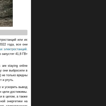
тростанций или их
022 года, все они
ых электростанций
.
 запустят 41,8 ГВт
are staying online
ду они выбросили в
) не только вредны
 и ртуть.
у и ускорить вывод
ти цели достижимы.
и в целом, а также
ной энергетики на
ие климатических