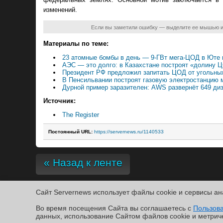
изменений.
Если вы заметили ошибку — выделите ее мышью 
Материалы по теме:
23 атомные бомбы в день — 9-ГВт мега-ЦОД в Юте г
АЭС — это долго: в Казахстане построят «долину Ц
Президент РФ предложил запитать ЦОД от угольны
В Пенсильвании построят газовую электростанцию 
Дурной пример заразителен: AWS развернёт 649 ди
Источник:
The Register
Постоянный URL:
https://servernews.ru/1140533
« Назад к ленте
Сайт Servernews использует файлы cookie и сервисы ан
Copyright ©2010-2026
Во время посещения Cайта вы соглашаетесь с
Servernews
.
Пользовательское соглашение
.
Защищено CURATO
Пользов
По всем интересующим Вас вопросам, Вы можете направить сообщение нам в
/var/co
данных, использование Cайтом файлов cookie и метрич