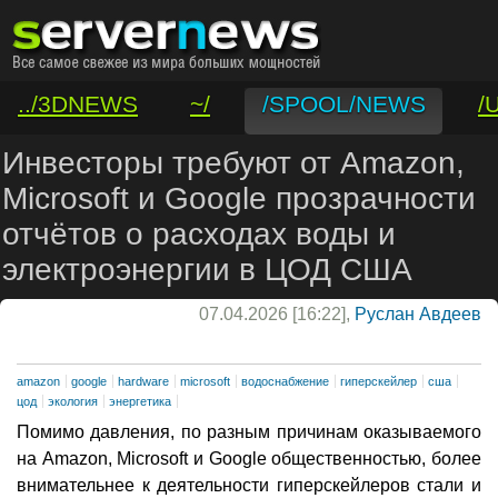
../3DNEWS
~/
/SPOOL/NEWS
/
/VAR/CONTACT
Инвесторы требуют от Amazon,
Microsoft и Google прозрачности
отчётов о расходах воды и
электроэнергии в ЦОД США
07.04.2026 [16:22],
Руслан Авдеев
amazon
google
hardware
microsoft
водоснабжение
гиперскейлер
сша
цод
экология
энергетика
Помимо давления, по разным причинам оказываемого
на Amazon, Microsoft и Google общественностью, более
внимательнее к деятельности гиперскейлеров стали и