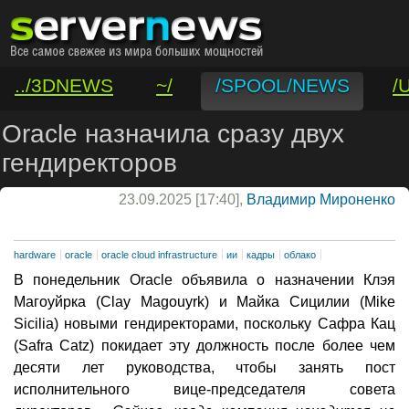
../3DNEWS
~/
/SPOOL/NEWS
/
/VAR/CONTACT
Oracle назначила сразу двух
гендиректоров
23.09.2025 [17:40],
Владимир Мироненко
hardware
oracle
oracle cloud infrastructure
ии
кадры
облако
В понедельник Oracle объявила о назначении Клэя
Магоуйрка (Clay Magouyrk) и Майка Сицилии (Mike
Sicilia) новыми гендиректорами, поскольку Сафра Кац
(Safra Catz) покидает эту должность после более чем
десяти лет руководства, чтобы занять пост
исполнительного вице-председателя совета