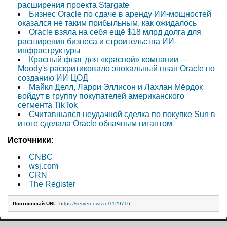
расширения проекта Stargate
Бизнес Oracle по сдаче в аренду ИИ-мощностей
оказался не таким прибыльным, как ожидалось
Oracle взяла на себя ещё $18 млрд долга для
расширения бизнеса и строительства ИИ-
инфраструктуры
Красный флаг для «красной» компании —
Moody's раскритиковало эпохальный план Oracle по
созданию ИИ ЦОД
Майкл Делл, Ларри Эллисон и Лахлан Мёрдок
войдут в группу покупателей американского
сегмента TikTok
Считавшаяся неудачной сделка по покупке Sun в
итоге сделала Oracle облачным гигантом
Источники:
CNBC
wsj.com
CRN
The Register
Постоянный URL:
https://servernews.ru/1129716