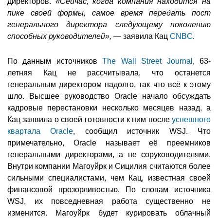
директоров.
«Сейчас, когда компания находится на
пике своей формы, самое время передать пост
генерального директора следующему поколению
способных руководителей»,
— заявила Кац
CNBC
.
По данным источников
The Wall Street Journal
, 63-
летняя Кац не рассчитывала, что останется
генеральным директором надолго, так что всё к этому
шло. Высшее руководство Oracle начало обсуждать
кадровые перестановки несколько месяцев назад, а
Кац заявила о своей готовности к ним после
успешного
квартала Oracle
, сообщил источник WSJ. Что
примечательно, Oracle называет её преемников
генеральными директорами, а не соруководителями.
Внутри компании Магоуйрк и Сицилия считаются более
сильными специалистами, чем Кац, известная своей
финансовой прозорливостью. По словам источника
WSJ, их повседневная работа существенно не
изменится. Магоуйрк будет курировать облачный