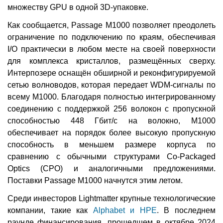
множеству GPU в одной 3D-упаковке.
Как сообщается, Passage M1000 позволяет преодолеть
ограничение по подключению по краям, обеспечивая
I/O практически в любом месте на своей поверхности
для комплекса кристаллов, размещённых сверху.
Интерпозере оснащён обширной и реконфигурируемой
сетью волноводов, которая передает WDM-сигналы по
всему M1000. Благодаря полностью интегрированному
соединению с поддержкой 256 волокон с пропускной
способностью 448 Гбит/с на волокно, M1000
обеспечивает на порядок более высокую пропускную
способность в меньшем размере корпуса по
сравнению с обычными структурами Co-Packaged
Optics (CPO) и аналогичными предложениями.
Поставки Passage M1000 начнутся этим летом.
Среди инвесторов Lightmatter крупные технологические
компании, такие как
Alphabet и HPE
. В последнем
раунде финансирования, прошедшем в октябре 2024