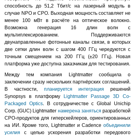
способность до 51,2 Тбит/с на лазерный модуль в
случае NPO и CPO. Выходная мощность составляет не
менее 100 мВт в расчёте на оптическое волокно.
Возможна генерация 16 длин волн с
мультиплексированием. Поддерживаются
двунаправленные фотонные каналы связи, в которых
две сетки длин волн с шагом 400 ГГц чередуются с
точным смещением на 200 ГГц (±20 ГГц). Новая
платформа уже доступна заказчикам для тестирования.
Между тем компания Lightmatter сообщила о
заключении сразу нескольких партнёрских соглашений.
В частности,
планируется интеграция
решений
Synopsys в платформу
Lightmatter Passage 3D Co-
Packaged Optics
. В сотрудничестве с Global Unichip
Corp. (GUC) Lightmatter
намерена заняться
разработкой
CPO-продуктов для гиперскейлеров, ориентированных
на ИИ. Кроме того, Lightmatter и Cadence
объединили
усилия
с целью ускорения разработки передового