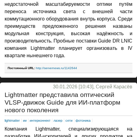
недостаточной масштабируемости оптики путём
переноса источника света с внешней части
коммутационного оборудования внутрь корпуса. Среди
преимуществ предложенного решения названы
модульная конструкция, высокая надёжность и
производительность. Пробные поставки Guide DR LNIC
компания Lightmatter планирует организовать в IV
квартале нынешнего года.
Постоянный URL:
http://servernews.ru/1142644
30.01.2026 [10:43], Сергей Карасёв
Lightmatter представила оптический
VLSP-движок Guide для ИИ-платформ
нового поколения
lightmatter
ии
интерконнект
лазер
сети
фотоника
Компания Lightmatter, специализирующаяся на
разработке ИИ-ускорителей и других продуктов на