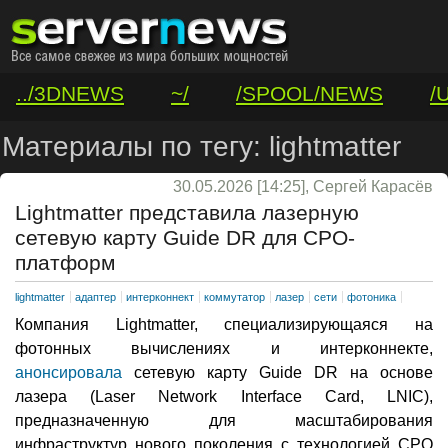
../3DNEWS
~/
/SPOOL/NEWS
/
/VAR/CONTACT
Материалы по тегу: lightmatter
30.05.2026 [14:25], Сергей Карасёв
Lightmatter представила лазерную
сетевую карту Guide DR для CPO-
платформ
lightmatter
адаптер
интерконнект
коммутатор
лазер
сети
фотоника
Компания Lightmatter, специализирующаяся на
фотонных вычислениях и интерконнекте,
анонсировала
сетевую карту Guide DR на основе
лазера (Laser Network Interface Card, LNIC),
предназначенную для масштабирования
инфраструктур нового поколения с технологией CPO