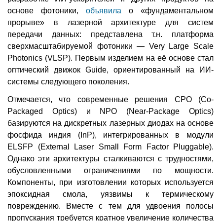
основе фотоники,
объявила
о «фундаментальном
прорыве» в лазерной архитектуре для систем
передачи данных: представлена т.н. платформа
сверхмасштабируемой фотоники — Very Large Scale
Photonics (VLSP). Первым изделием на её основе стал
оптический движок Guide, ориентированный на ИИ-
системы следующего поколения.
Отмечается, что современные решения CPO (Co-
Packaged Optics) и NPO (Near-Package Optics)
базируются на дискретных лазерных диодах на основе
фосфида индия (InP), интегрированных в модули
ELSFP (External Laser Small Form Factor Pluggable).
Однако эти архитектуры сталкиваются с трудностями,
обусловленными ограничениями по мощности.
Компоненты, при изготовлении которых используется
эпоксидная смола, уязвимы к термическому
повреждению. Вместе с тем для удвоения полосы
пропускания требуется кратное увеличение количества