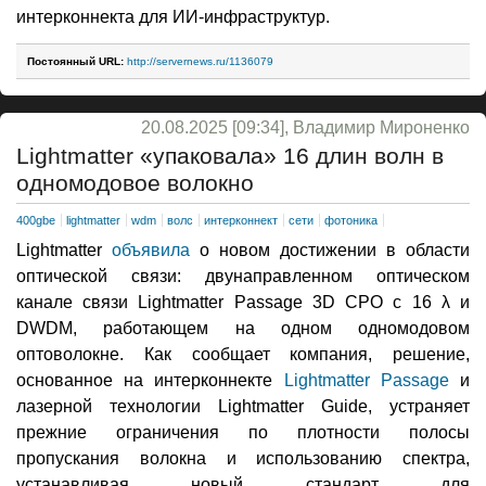
интерконнекта для ИИ-инфраструктур.
Постоянный URL:
http://servernews.ru/1136079
20.08.2025 [09:34], Владимир Мироненко
Lightmatter «упаковала» 16 длин волн в
одномодовое волокно
400gbe
lightmatter
wdm
волс
интерконнект
сети
фотоника
Lightmatter
объявила
о новом достижении в области
оптической связи: двунаправленном оптическом
канале связи Lightmatter Passage 3D CPO с 16 λ и
DWDM, работающем на одном одномодовом
оптоволокне. Как сообщает компания, решение,
основанное на интерконнекте
Lightmatter Passage
и
лазерной технологии Lightmatter Guide, устраняет
прежние ограничения по плотности полосы
пропускания волокна и использованию спектра,
устанавливая новый стандарт для