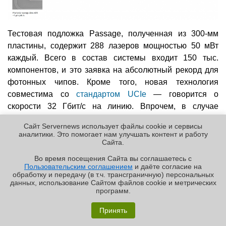
Тестовая подложка Passage, полученная из 300-мм
пластины, содержит 288 лазеров мощностью 50 мВт
каждый. Всего в состав системы входит 150 тыс.
компонентов, и это заявка на абсолютный рекорд для
фотонных чипов. Кроме того, новая технология
совместима со
стандартом UCIe
— говорится о
скорости 32 Гбит/с на линию. Впрочем, в случае
простого SerDes-соединения, как считают создатели,
Сайт Servernews использует файлы cookie и сервисы
этот показатель можно поднять до 112 Гбит/с.
аналитики. Это помогает нам улучшать контент и работу
Cайта.
Постоянный URL:
http://servernews.ru/1073628
Во время посещения Cайта вы соглашаетесь с
Пользовательским соглашением
и даёте согласие на
✖
обработку и передачу (в т.ч. трансграничную) персональных
Следующие новости »
данных, использование Cайтом файлов cookie и метрических
программ.
«Графиня»: как Grafana, только лучше?
Принять
Реклама | ООО «Лаборатория Числитель»
РЕКЛАМА • ООО «ЛАБОРАТОРИЯ ЧИСЛИТЕЛЬ»