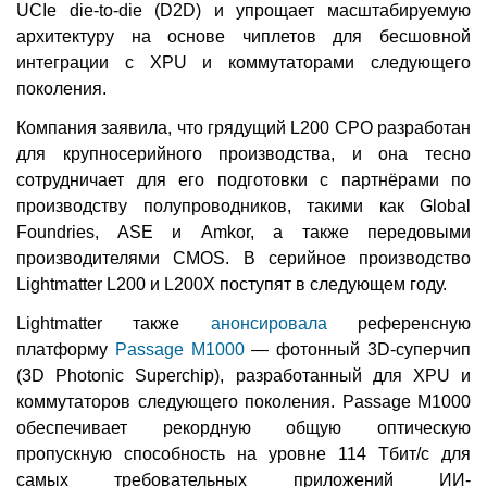
UCIe die-to-die (D2D) и упрощает масштабируемую
архитектуру на основе чиплетов для бесшовной
интеграции с XPU и коммутаторами следующего
поколения.
Компания заявила, что грядущий L200 CPO разработан
для крупносерийного производства, и она тесно
сотрудничает для его подготовки с партнёрами по
производству полупроводников, такими как Global
Foundries, ASE и Amkor, а также передовыми
производителями CMOS. В серийное производство
Lightmatter L200 и L200X поступят в следующем году.
Lightmatter также
анонсировала
референсную
платформу
Passage M1000
— фотонный 3D-суперчип
(3D Photonic Superchip), разработанный для XPU и
коммутаторов следующего поколения. Passage M1000
обеспечивает рекордную общую оптическую
пропускную способность на уровне 114 Тбит/с для
самых требовательных приложений ИИ-