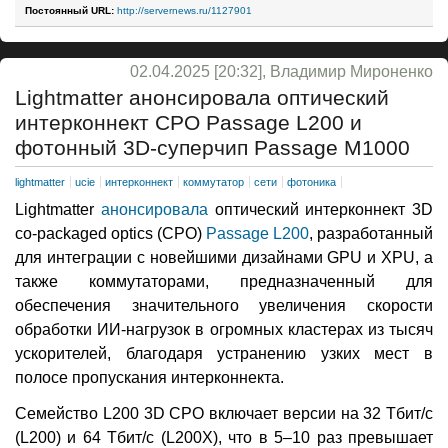
Постоянный URL:
http://servernews.ru/1127901
02.04.2025 [20:32], Владимир Мироненко
Lightmatter анонсировала оптический
интерконнект CPO Passage L200 и
фотонный 3D-суперчип Passage M1000
lightmatter
ucie
интерконнект
коммутатор
сети
фотоника
Lightmatter
анонсировала
оптический интерконнект 3D
co-packaged optics (CPO)
Passage L200
, разработанный
для интеграции с новейшими дизайнами GPU и XPU, а
также коммутаторами, предназначенный для
обеспечения значительного увеличения скорости
обработки ИИ-нагрузок в огромных кластерах из тысяч
ускорителей, благодаря устранению узких мест в
полосе пропускания интерконнекта.
Семейство L200 3D CPO включает версии на 32 Тбит/с
(L200) и 64 Тбит/с (L200X), что в 5–10 раз превышает