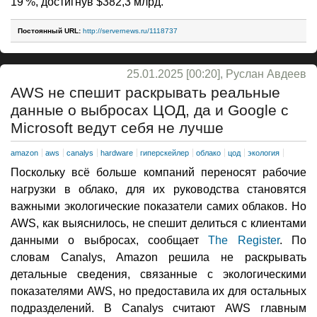
19 %, достигнув $382,3 млрд.
Постоянный URL:
http://servernews.ru/1118737
25.01.2025 [00:20], Руслан Авдеев
AWS не спешит раскрывать реальные
данные о выбросах ЦОД, да и Google с
Microsoft ведут себя не лучше
amazon
aws
canalys
hardware
гиперскейлер
облако
цод
экология
Поскольку всё больше компаний переносят рабочие
нагрузки в облако, для их руководства становятся
важными экологические показатели самих облаков. Но
AWS, как выяснилось, не спешит делиться с клиентами
данными о выбросах, сообщает
The Register
. По
словам Canalys, Amazon решила не раскрывать
детальные сведения, связанные с экологическими
показателями AWS, но предоставила их для остальных
подразделений. В Canalys считают AWS главным