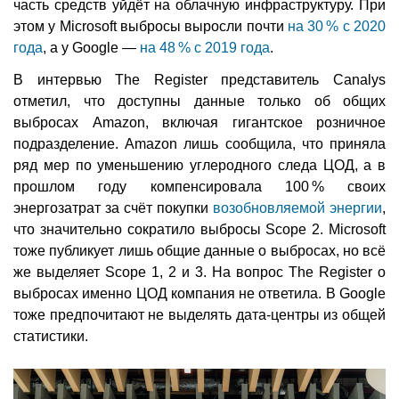
часть средств уйдёт на облачную инфраструктуру. При
этом у Microsoft выбросы выросли почти
на 30 % с 2020
года
, а у Google —
на 48 % с 2019 года
.
В интервью The Register представитель Canalys
отметил, что доступны данные только об общих
выбросах Amazon, включая гигантское розничное
подразделение. Amazon лишь сообщила, что приняла
ряд мер по уменьшению углеродного следа ЦОД, а в
прошлом году компенсировала 100 % своих
энергозатрат за счёт покупки
возобновляемой энергии
,
что значительно сократило выбросы Scope 2. Microsoft
тоже публикует лишь общие данные о выбросах, но всё
же выделяет Scope 1, 2 и 3. На вопрос The Register о
выбросах именно ЦОД компания не ответила. В Google
тоже предпочитают не выделять дата-центры из общей
статистики.