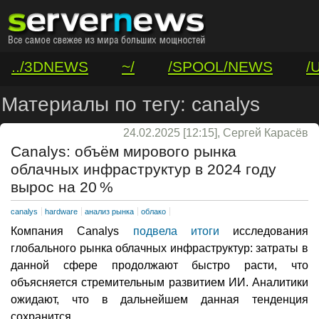
../3DNEWS
~/
/SPOOL/NEWS
/
/VAR/CONTACT
Материалы по тегу: canalys
24.02.2025 [12:15], Сергей Карасёв
Canalys: объём мирового рынка
облачных инфраструктур в 2024 году
вырос на 20 %
canalys
hardware
анализ рынка
облако
Компания Canalys
подвела итоги
исследования
глобального рынка облачных инфраструктур: затраты в
данной сфере продолжают быстро расти, что
объясняется стремительным развитием ИИ. Аналитики
ожидают, что в дальнейшем данная тенденция
сохранится.