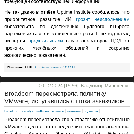
требующей соответствующей информации.
Не так давно в отчёте Uptime Institute сообщалось, что
приоритетное развитие ИИ
грозит неисполнением
обязательств по достижению нулевого выброса
парниковых газов в заявленные сроки. Ещё год назад
эксперты
предсказывали
отказ операторов ЦОД от
прежних «зелёных» обещаний и сокрытие
экологических показателей.
Постоянный URL:
http://servernews.ru/1117224
09.12.2024 [15:56], Владимир Мироненко
Broadcom пересмотрела политику
VMware, испугавшись оттока заказчиков
broadcom
canalys
software
vmware
лицензия
подписка
Broadcom пересмотрела свою стратегию относительно
VMware, сделав, по определению главного аналитика
Canalys Аластера Эдвардса (Alastair Edwards),