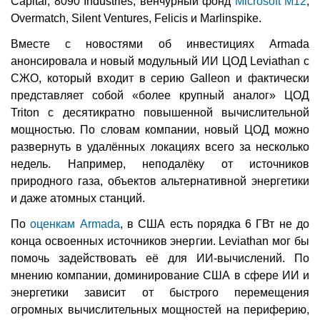
Capital, 8090 Industries, венчурный фонд
Microsoft M12
,
Overmatch, Silent Ventures, Felicis и Marlinspike.
Вместе с новостями об инвестициях Armada
анонсировала и новый модульный ИИ ЦОД Leviathan с
СЖО, который входит в серию Galleon и фактически
представляет собой «более крупный аналог» ЦОД
Triton с десятикратно повышенной вычислительной
мощностью. По словам компании, новый ЦОД можно
развернуть в удалённых локациях всего за несколько
недель. Например, неподалёку от источников
природного газа, объектов альтернативной энергетики
и даже атомных станций.
По
оценкам Armada
, в США есть порядка 6 ГВт не до
конца освоенных источников энергии. Leviathan мог бы
помочь задействовать её для ИИ-вычислений. По
мнению компании, доминирование США в сфере ИИ и
энергетики зависит от быстрого перемещения
огромных вычислительных мощностей на периферию,