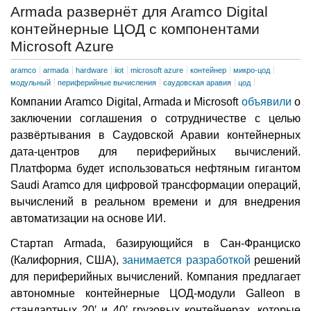
Armada развернёт для Aramco Digital
контейнерные ЦОД с компонентами
Microsoft Azure
aramco
armada
hardware
iiot
microsoft azure
контейнер
микро-цод
модульный
периферийные вычисления
саудовская аравия
цод
Компании Aramco Digital, Armada и Microsoft
объявили
о
заключении соглашения о сотрудничестве с целью
развёртывания в Саудовской Аравии контейнерных
дата-центров для периферийных вычислений.
Платформа будет использоваться нефтяным гигантом
Saudi Aramco для цифровой трансформации операций,
вычислений в реальном времени и для внедрения
автоматизации на основе ИИ.
Стартап Armada, базирующийся в Сан-Франциско
(Калифорния, США),
занимается разработкой
решений
для периферийных вычислений. Компания предлагает
автономные контейнерные ЦОД-модули Galleon в
стандартных 20′ и 40′ грузовых контейнерах, которые