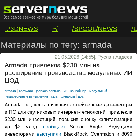
../3DNEWS
~/
/SPOOL/NEWS
/
/VAR/CONTACT
Материалы по тегу: armada
21.05.2026 [14:55], Руслан Авдеев
Armada привлекла $230 млн на
расширение производства модульных ИИ
ЦОД
armada
hardware
johnson controls
ии
контейнер
модульный
периферийные вычисления
сша
финансы
цод
Armada Inc., поставляющая контейнерные дата-центры
и ПО для спутниковых интернет-технологий, привлекла
$230 млн инвестиций, повысив оценку капитализации
до $2 млрд,
сообщает
Silicon Angle. Ведущими
инвесторами
выступили
BlackRock, Overmatch и 8090