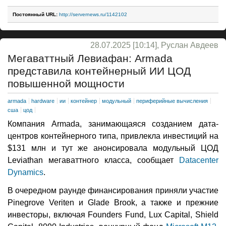
Постоянный URL:
http://servernews.ru/1142102
28.07.2025 [10:14], Руслан Авдеев
Мегаваттный Левиафан: Armada
представила контейнерный ИИ ЦОД
повышенной мощности
armada
hardware
ии
контейнер
модульный
периферийные вычисления
сша
цод
Компания Armada, занимающаяся созданием дата-
центров контейнерного типа, привлекла инвестиций на
$131 млн и тут же анонсировала модульный ЦОД
Leviathan мегаваттного класса, сообщает
Datacenter
Dynamics
.
В очередном раунде финансирования приняли участие
Pinegrove Veriten и Glade Brook, а также и прежние
инвесторы, включая Founders Fund, Lux Capital, Shield