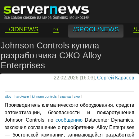
../3DNEWS
~/
/SPOOL/NEWS
/
/VAR/CONTACT
Johnson Controls купила
разработчика СЖО Alloy
Enterprises
22.02.2026 [16:03],
Сергей Карасёв
alloy
hardware
johnson controls
сделка
сжо
Производитель климатического оборудования, средств
автоматизации, безопасности и пожаротушения
Johnson Controls, по
сообщению
Datacenter Dynamics,
заключил соглашение о приобретении Alloy Enterprises
— бостонской компании, занимающейся разработкой