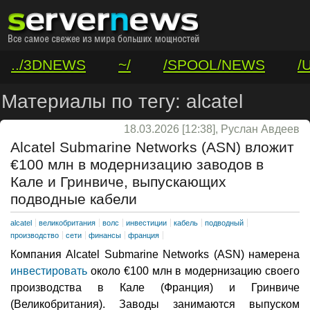
../3DNEWS
~/
/SPOOL/NEWS
/
/VAR/CONTACT
Материалы по тегу: alcatel
18.03.2026 [12:38], Руслан Авдеев
Alcatel Submarine Networks (ASN) вложит
€100 млн в модернизацию заводов в
Кале и Гринвиче, выпускающих
подводные кабели
alcatel
великобритания
волс
инвестиции
кабель
подводный
производство
сети
финансы
франция
Компания Alcatel Submarine Networks (ASN) намерена
инвестировать
около €100 млн в модернизацию своего
производства в Кале (Франция) и Гринвиче
(Великобритания). Заводы занимаются выпуском