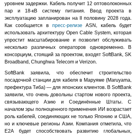
уровнем задержки. Кабель получит 12 оптоволоконных
пар и 18-кВ систему питания. Ввод проекта в
эксплуатацию запланирован на II половину 2028 года.
Как сообщается в
пресс-релизе
ASN, кабель будет
использовать архитектуру Open Cable System, которая
упростит масштабирование и позволит обслуживать
несколько различных операторов одновременно. В
консорциум, стоящий за проектом, входят SoftBank, SK
Broadband, Chunghwa Telecom и Verizon.
SoftBank заявила, что обеспечит строительство
посадочной станции для кабеля в Маруяме (Maruyama,
префектура Тиба) — для японских клиентов. В SoftBank
заявили, что очень довольны стартом нового проекта,
связывающего Азию и Соединённые Штаты. С
началом эры полноценного применения ИИ возрастает
роль кабелей, соединяющих не только Японию и США,
но и ключевые регионы Азии. Компания отметила, что
E2A будет способствовать развитию глобальных,