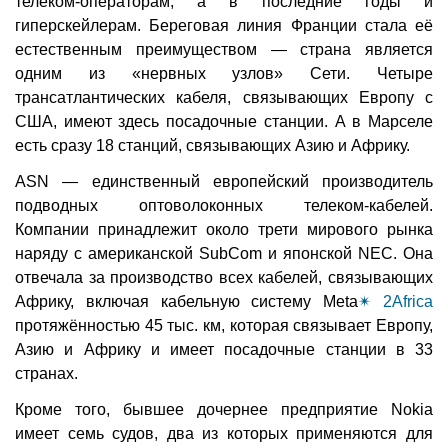
телеком-операторам, а в последние годы и
гиперскейлерам. Береговая линия Франции стала её
естественным преимуществом — страна является
одним из «нервных узлов» Сети. Четыре
трансатлантических кабеля, связывающих Европу с
США, имеют здесь посадочные станции. А в Марселе
есть сразу 18 станций, связывающих Азию и Африку.
ASN — единственный европейский производитель
подводных оптоволоконных телеком-кабелей.
Компании принадлежит около трети мирового рынка
наряду с американской SubCom и японской NEC. Она
отвечала за производство всех кабелей, связывающих
Африку, включая кабельную систему Meta
✴
2Africa
протяжённостью 45 тыс. км, которая связывает Европу,
Азию и Африку и имеет посадочные станции в 33
странах.
Кроме того, бывшее дочернее предприятие Nokia
имеет семь судов, два из которых применяются для