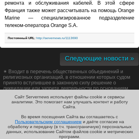
ремонта и обслуживания кабелей. В этой сфере
Франция также может рассчитывать на помощь Orange
Marine — специализированное подразделение
телеком-оператора Orange S.A.
Постоянный URL:
http://servernews.ru/1113690
Следующие новости »
✴
Входит в перечень общественных объединений и
религиозных организаций, в отношении которых судом
принято вступившее в законную силу решение о
ликвидации или запрете деятельности по основаниям,
предусмотренным Федеральным законом от 25.07.2002
Сайт Servernews использует файлы cookie и сервисы
№ 114-ФЗ «О противодействии экстремистской
аналитики. Это помогает нам улучшать контент и работу
деятельности»;
Cайта.
Во время посещения Cайта вы соглашаетесь с
Пользовательским соглашением
и даёте согласие на
✖
РЕКЛАМА • ООО «ЛАБОРАТОРИЯ ЧИСЛИТЕЛЬ»
обработку и передачу (в т.ч. трансграничную) персональных
Copyright ©2010-2026
данных, использование Cайтом файлов cookie и метрических
Servernews
.
Пользовательское
соглашение
.
Защищено
программ.
CURATOR
.