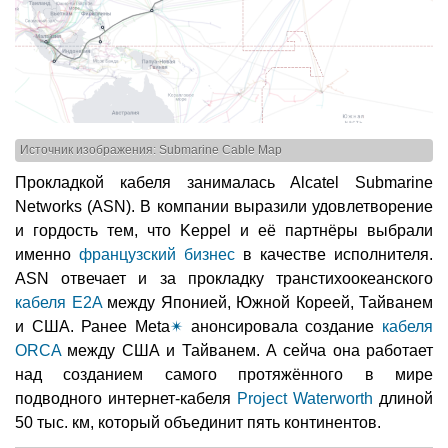
Источник изображения: Submarine Cable Map
Прокладкой кабеля занималась Alcatel Submarine
Networks (ASN). В компании выразили удовлетворение
и гордость тем, что Keppel и её партнёры выбрали
именно
французский бизнес
в качестве исполнителя.
ASN отвечает и за прокладку транстихоокеанского
кабеля E2A
между Японией, Южной Кореей, Тайванем
и США. Ранее Meta
✴
анонсировала создание
кабеля
ORCA
между США и Тайванем. А сейча она работает
над созданием самого протяжённого в мире
подводного интернет-кабеля
Project Waterworth
длиной
50 тыс. км, который объединит пять континентов.