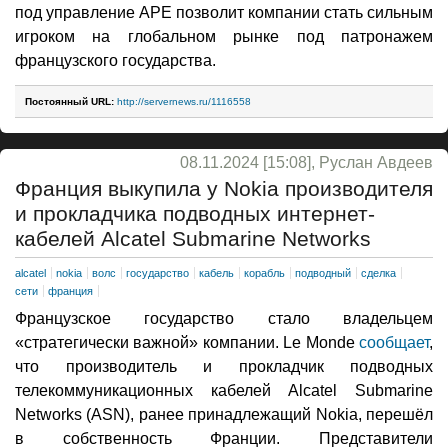
под управление APE позволит компании стать сильным
игроком на глобальном рынке под патронажем
французского государства.
Постоянный URL:
http://servernews.ru/1116558
08.11.2024 [15:08], Руслан Авдеев
Франция выкупила у Nokia производителя
и прокладчика подводных интернет-
кабелей Alcatel Submarine Networks
alcatel
nokia
волс
государство
кабель
корабль
подводный
сделка
сети
франция
Французское государство стало владельцем
«стратегически важной» компании. Le Monde
сообщает
,
что производитель и прокладчик подводных
телекоммуникационных кабелей Alcatel Submarine
Networks (ASN), ранее принадлежащий Nokia, перешёл
в собственность Франции. Представители