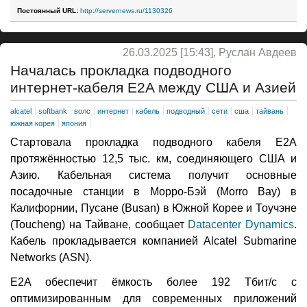
Постоянный URL:
http://servernews.ru/1130326
26.03.2025 [15:43], Руслан Авдеев
Началась прокладка подводного
интернет-кабеля E2A между США и Азией
alcatel
softbank
волс
интернет
кабель
подводный
сети
сша
тайвань
южная корея
япония
Стартовала прокладка подводного кабеля E2A
протяжённостью 12,5 тыс. км, соединяющего США и
Азию. Кабельная система получит основные
посадочные станции в Морро-Бэй (Morro Bay) в
Калифорнии, Пусане (Busan) в Южной Корее и Тоучэне
(Toucheng) на Тайване, сообщает
Datacenter Dynamics
.
Кабель прокладывается компанией Alcatel Submarine
Networks (ASN).
E2A обеспечит ёмкость более 192 Тбит/с с
оптимизированным для современных приложений