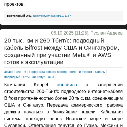
проектов.
Постоянный URL:
http://servernews.ru/1131157
06.10.2025 [11:25], Руслан Авдеев
20 тыс. км и 260 Тбит/с: подводный
кабель Bifrost между США и Сингапуром,
созданный при участии Meta✴ и AWS,
готов к эксплуатации
alcatel
aws
ff
keppel data centers holding
волс
интернет
кабель
подводный
сети
сингапур
сша
Компания Keppel
объявила
о завершении
строительства 260-Тбит/с подводного интернет-кабеля
Bifrost протяжённостью более 20 тыс. км, соединяющим
США и Сингапур. Передача коммерческого трафика
должна начаться в ближайшие недели. Кабельная
система проходит через Яванское море и море
Сулавеси. Ответвления тянутся до Гуама, Мексики и