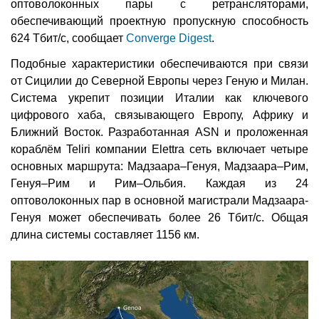
оптоволоконных пары с ретрансляторами,
обеспечивающий проектную пропускную способность
624 Тбит/с, сообщает
Converge Digest
.
Подобные характеристики обеспечиваются при связи
от Сицилии до Северной Европы через Геную и Милан.
Система укрепит позиции Италии как ключевого
цифрового хаба, связывающего Европу, Африку и
Ближний Восток. Разработанная ASN и проложенная
кораблём Teliri компании Elettra сеть включает четыре
основных маршрута: Мадзаара–Генуя, Мадзаара–Рим,
Генуя–Рим и Рим–Ольбия. Каждая из 24
оптоволоконных пар в основной магистрали Мадзаара-
Генуя может обеспечивать более 26 Тбит/с. Общая
длина системы составляет 1156 км.