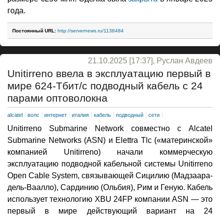
года.
Постоянный URL:
http://servernews.ru/1138484
21.10.2025 [17:37], Руслан Авдеев
Unitirreno ввела в эксплуатацию первый в
мире 624-Тбит/с подводный кабель с 24
парами оптоволокна
alcatel
волс
интернет
италия
кабель
подводный
сети
Unitirreno Submarine Network совместно с Alcatel
Submarine Networks (ASN) и Elettra Tlc («материнской»
компанией Unitirreno) начали коммерческую
эксплуатацию подводной кабельной системы Unitirreno
Open Cable System, связывающей Сицилию (Мадзаара-
дель-Ваалло), Сардинию (Ольбия), Рим и Геную. Кабель
использует технологию XBU 24FP компании ASN — это
первый в мире действующий вариант на 24