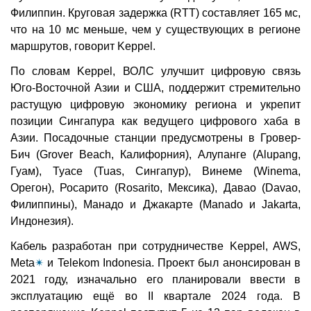
Филиппин. Круговая задержка (RTT) составляет 165 мс,
что на 10 мс меньше, чем у существующих в регионе
маршрутов, говорит Keppel.
По словам Keppel, ВОЛС улучшит цифровую связь
Юго-Восточной Азии и США, поддержит стремительно
растущую цифровую экономику региона и укрепит
позиции Сингапура как ведущего цифрового хаба в
Азии. Посадочные станции предусмотрены в Гровер-
Бич (Grover Beach, Калифорния), Алупанге (Alupang,
Гуам), Туасе (Tuas, Сингапур), Винеме (Winema,
Орегон), Росарито (Rosarito, Мексика), Давао (Davao,
Филиппины), Манадо и Джакарте (Manado и Jakarta,
Индонезия).
Кабель разработан при сотрудничестве Keppel, AWS,
Meta
✴
и Telekom Indonesia. Проект был анонсирован в
2021 году, изначально его планировали ввести в
эксплуатацию ещё во II квартале 2024 года. В