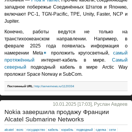
западное побережье Соединённых Штатов и Японию,
включают PC-1, TGN-Pacific, TPE, Unity, Faster, NCP и
Jupiter.
Конечно, работы ведутся не только на
транстихоокеанском направлении. Например, в
феврале 2025 года появилась информация о
намерении Meta
✴
проложить кругосветный,
самый
протяжённый
интернет-кабель в мире.
Самый
северный
подводный кабель в мире Arctic Way
проложат Space Norway и SubCom.
Постоянный URL:
http://servernews.ru/1120334
10.01.2025 [17:03], Руслан Авдеев
Nokia завершила продажу Франции
Alcatel Submarine Networks
alcatel
волс
государство
кабель
корабль
подводный
сделка
сети