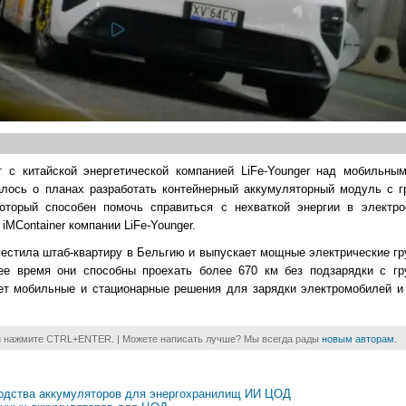
 с китайской энергетической компанией LiFe-Younger над мобильны
лось о планах разработать контейнерный аккумуляторный модуль с гр
торый способен помочь справиться с нехваткой энергии в электро
iMContainer компании LiFe-Younger.
еместила штаб-квартиру в Бельгию и выпускает мощные электрические г
ее время они способны проехать более 670 км без подзарядки с гр
ает мобильные и стационарные решения для зарядки электромобилей и
и нажмите CTRL+ENTER. | Можете написать лучше? Мы всегда рады
новым авторам
.
водства аккумуляторов для энергохранилищ ИИ ЦОД