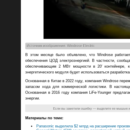
Источник изображения: Windrose Electric
В этом месяце было объявлено, что Windrose работает
обеспечения ЦОД электроэнергией. В частности, сообща
обеспечивающим 2 МВт мощности в 20′ контейнере, ко
энергетического модуля будет использоваться разработка 
Основанная в Китае в 2022 году, компания Windrose пер
запасом хода для коммерческой логистики. В настоящ
Основанная в 2016 году компания LiFe-Younger предлаг
энергии.
Если вы заметили ошибку — выделите ее мышью 
Материалы по теме:
Panasonic выделила $2 млрд на расширение произ