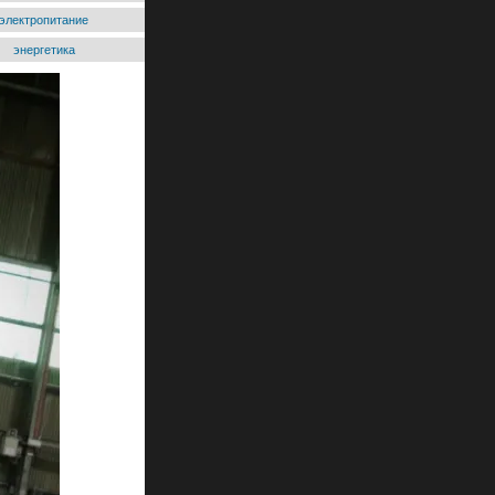
электропитание
энергетика