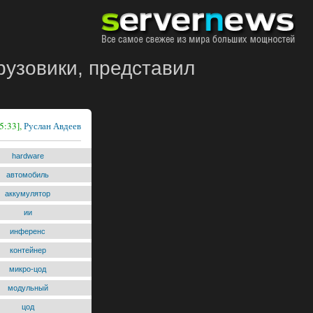
рузовики, представил
5:33],
Руслан Авдеев
hardware
автомобиль
аккумулятор
ии
инференс
контейнер
микро-цод
модульный
цод