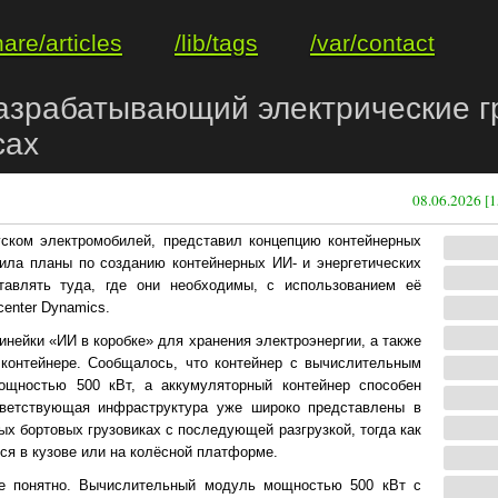
hare/articles
/lib/tags
/var/contact
 разрабатывающий электрические г
сах
08.06.2026 [1
уском электромобилей, представил концепцию контейнерных
ила планы по созданию контейнерных ИИ- и энергетических
тавлять туда, где они необходимы, с использованием её
enter Dynamics.
линейки «ИИ в коробке» для хранения электроэнергии, а также
контейнере. Сообщалось, что контейнер с вычислительным
ощностью 500 кВт, а аккумуляторный контейнер способен
тветствующая инфраструктура уже широко представлены в
ых бортовых грузовиках с последующей разгрузкой, тогда как
ся в кузове или на колёсной платформе.
не понятно. Вычислительный модуль мощностью 500 кВт с