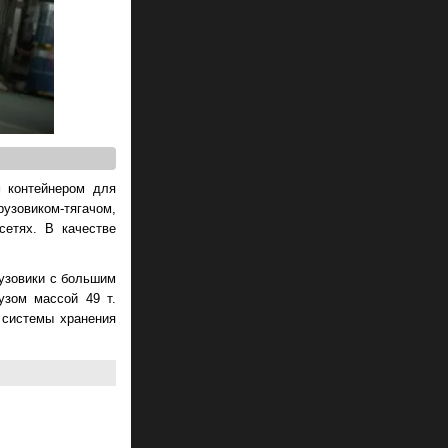
м контейнером для
узовиком-тягачом,
сетях. В качестве
рузовики с большим
узом массой 49 т.
 системы хранения