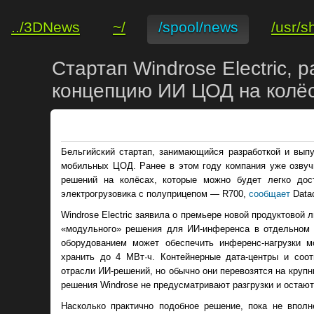
../3DNews
~/
/spool/news
/usr/s
Стартап Windrose Electric,
концепцию ИИ ЦОД на колё
Бельгийский стартап, занимающийся разработкой и вып
мобильных ЦОД. Ранее в этом году компания уже озвуч
решений на колёсах, которые можно будет легко дос
электрогрузовика с полуприцепом — R700,
сообщает
Datac
Windrose Electric заявила о премьере новой продуктовой 
«модульного» решения для ИИ-инференса в отдельном 
оборудованием может обеспечить инференс-нагрузки м
хранить до 4 МВт·ч. Контейнерные дата-центры и соо
отрасли ИИ-решений, но обычно они перевозятся на крупн
решения Windrose не предусматривают разгрузки и остают
Насколько практично подобное решение, пока не впол