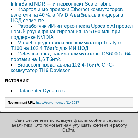
InfiniBand NDR — интерконнект ScaleFabric
Квартальные продажи Ethernet-коммутаторов
взлетели на 40 %, а NVIDIA выбилась в лидеры в
ЦОД-сегменте
Разработчик ИИ-интерконнекта Upscale AI провёл
новый раунд финансирования на $190 млн при
поддержке NVIDIA
Marvell представила чип-коммутатор Teralynx
T100 на 102,4 Тбит/с для ИИ ЦОД
Celestica представила коммутаторы DS6000 c 64
портами на 1,6 Тбит/с
Broadcom представила 102,4-Тбит/с СРО-
коммутатор TH6-Davisson
Источник:
Datacenter Dynamics
Постоянный URL:
https://servernews.ru/1142937
Сайт Servernews использует файлы cookie и сервисы
« Назад к ленте
аналитики. Это помогает нам улучшать контент и работу
Cайта.