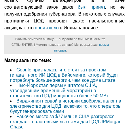
новых крупных дата-центров, а в Мэне
соответствующий закон даже
был принят
, но не
получил одобрения губернатора. В некоторых случаях
противники ЦОД проводят даже насильственные
акции, как это
произошло
в Индианаполисе.
Если вы заметили ошибку — выделите ее мышью и нажмите
CTRL+ENTER. | Можете написать лучше? Мы всегда рады
новым
авторам
.
Материалы по теме:
Google призналась, что стоит за проектом
гигаваттного ИИ ЦОД в Вайоминге, который будет
потреблять больше энергии, чем все дома штата
Нью-Йорк стал первым штатом США,
утвердившим временный мораторий на
строительство ЦОД мощностью более 50 МВт
Вирджиния первой в истории одобрила налог на
электричество для ЦОД, включая то, что операторы
будут генерировать сами
Рабочее место за $77 млн: в США разгорелся
скандал с налоговыми льготами для ЦОД JPMorgan
Chase