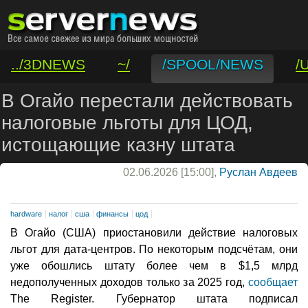
../3DNEWS
~/
/SPOOL/NEWS
/
/VAR/CONTACT
В Огайо перестали действовать
налоговые льготы для ЦОД,
истощающие казну штата
02.06.2026 [15:00],
Руслан Авдеев
hardware
налог
сша
финансы
цод
В Огайо (США) приостановили действие налоговых
льгот для дата-центров. По некоторым подсчётам, они
уже обошлись штату более чем в $1,5 млрд
недополученных доходов только за 2025 год,
сообщает
The Register. Губернатор штата подписал