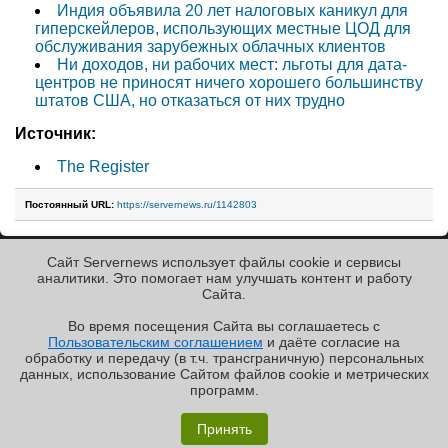
Индия объявила 20 лет налоговых каникул для
гиперскейлеров, использующих местные ЦОД для
обслуживания зарубежных облачных клиентов
Ни доходов, ни рабочих мест: льготы для дата-
центров не приносят ничего хорошего большинству
штатов США, но отказаться от них трудно
Источник:
The Register
Постоянный URL:
https://servernews.ru/1142803
Сайт Servernews использует файлы cookie и сервисы
« Назад к ленте
аналитики. Это помогает нам улучшать контент и работу
Cайта.
Во время посещения Cайта вы соглашаетесь с
Пользовательским соглашением
и даёте согласие на
✖
обработку и передачу (в т.ч. трансграничную) персональных
Copyright ©2010-2026
данных, использование Cайтом файлов cookie и метрических
Servernews
.
Пользовательское
соглашение
.
Защищено
программ.
CURATOR
.
Обзор «малолитражного суперкомпьютера» MSI
По всем интересующим Вас
вопросам, Вы можете
EdgeXpert MS-C931
Принять
направить сообщение нам в
/var/contact