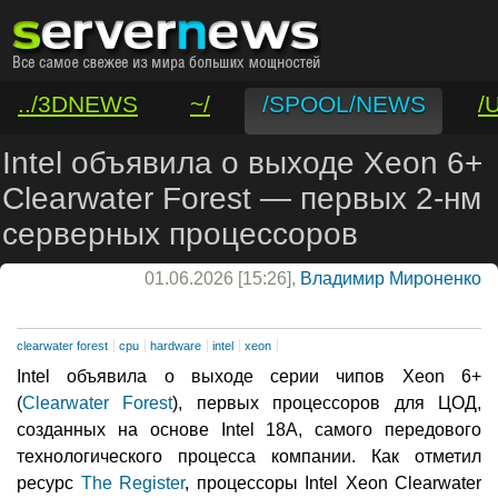
../3DNEWS
~/
/SPOOL/NEWS
/
/VAR/CONTACT
Intel объявила о выходе Xeon 6+
Clearwater Forest — первых 2-нм
серверных процессоров
01.06.2026 [15:26],
Владимир Мироненко
clearwater forest
cpu
hardware
intel
xeon
Intel объявила о выходе серии чипов Xeon 6+
(
Clearwater Forest
), первых процессоров для ЦОД,
созданных на основе Intel 18A, самого передового
технологического процесса компании. Как отметил
ресурс
The Register
, процессоры Intel Xeon Clearwater