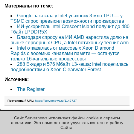
Материалы по теме:
Google заказала у Intel упаковку 3 млн TPU — у
TSMC спрос превысил возможности производства
ИИ-ускоритель Intel Crescent Island получит до 480
Гбайт LPDDR5X
Благодаря спросу на ИИ AMD нарастила долю на
рынке серверных CPU, а Intel потихоньку теснит Arm
Intel отказалась от массовых Xeon Diamond
Rapids с восемью каналами памяти — останутся
только 16-канальные процессоры
288 E-ядер и 576 Мбайт L3-кеша: Intel поделилась
подробностями о Xeon Clearwater Forest
Источник:
The Register
Постоянный URL:
https://servernews.ru/1142727
Сайт Servernews использует файлы cookie и сервисы
« Назад к ленте
аналитики. Это помогает нам улучшать контент и работу
Cайта.