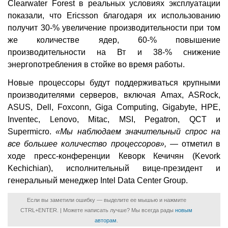
Clearwater Forest в реальных условиях эксплуатации
показали, что Ericsson благодаря их использованию
получит 30-% увеличение производительности при том
же количестве ядер, 60-% повышение
производительности на Вт и 38-% снижение
энергопотребления в стойке во время работы.
Новые процессоры будут поддерживаться крупными
производителями серверов, включая Amax, ASRock,
ASUS, Dell, Foxconn, Giga Computing, Gigabyte, HPE,
Inventec, Lenovo, Mitac, MSI, Pegatron, QCT и
Supermicro.
«Мы наблюдаем значительный спрос на
все большее количество процессоров», —
отметил в
ходе пресс-конференции Кеворк Кечичян (Kevork
Kechichian), исполнительный вице-президент и
генеральный менеджер Intel Data Center Group.
Если вы заметили ошибку — выделите ее мышью и нажмите
CTRL+ENTER. | Можете написать лучше? Мы всегда рады
новым
авторам
.