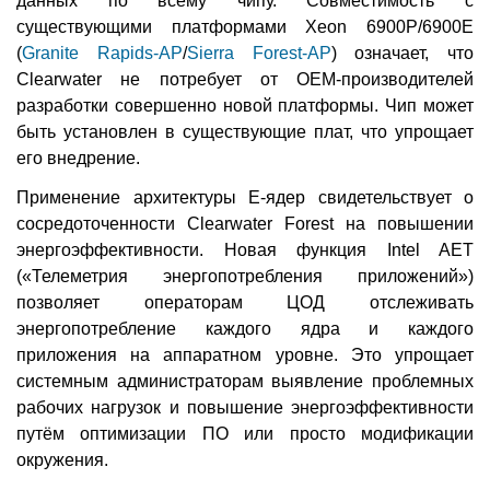
данных по всему чипу. Совместимость с
существующими платформами Xeon 6900P/6900E
(
Granite Rapids-AP
/
Sierra Forest-AP
) означает, что
Clearwater не потребует от OEM-производителей
разработки совершенно новой платформы. Чип может
быть установлен в существующие плат, что упрощает
его внедрение.
Применение архитектуры E-ядер свидетельствует о
сосредоточенности Clearwater Forest на повышении
энергоэффективности. Новая функция Intel AET
(«Телеметрия энергопотребления приложений»)
позволяет операторам ЦОД отслеживать
энергопотребление каждого ядра и каждого
приложения на аппаратном уровне. Это упрощает
системным администраторам выявление проблемных
рабочих нагрузок и повышение энергоэффективности
путём оптимизации ПО или просто модификации
окружения.