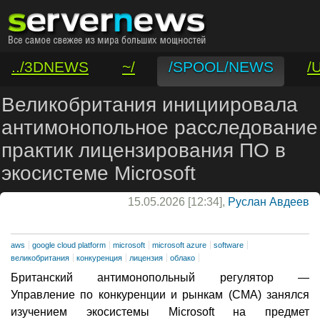
../3DNEWS
~/
/SPOOL/NEWS
/
/VAR/CONTACT
Великобритания инициировала
антимонопольное расследование
практик лицензирования ПО в
экосистеме Microsoft
15.05.2026 [12:34],
Руслан Авдеев
aws
google cloud platform
microsoft
microsoft azure
software
великобритания
конкуренция
лицензия
облако
Британский антимонопольный регулятор —
Управление по конкуренции и рынкам (CMA) занялся
изучением экосистемы Microsoft на предмет