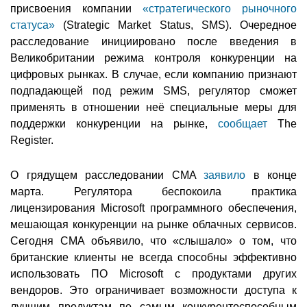
присвоения компании
«стратегического рыночного
статуса»
(Strategic Market Status, SMS). Очередное
расследование инициировано после введения в
Великобритании режима контроля конкуренции на
цифровых рынках. В случае, если компанию признают
подпадающей под режим SMS, регулятор сможет
применять в отношении неё специальные меры для
поддержки конкуренции на рынке,
сообщает
The
Register.
О грядущем расследовании CMA
заявило
в конце
марта. Регулятора беспокоила практика
лицензирования Microsoft программного обеспечения,
мешающая конкуренции на рынке облачных сервисов.
Сегодня CMA объявило, что «слышало» о том, что
британские клиенты не всегда способны эффективно
использовать ПО Microsoft с продуктами других
вендоров. Это ограничивает возможности доступа к
лучшим продуктам по самым конкурентоспособным