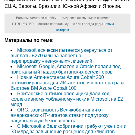
США, Европы, Бразилии, Южной Африки и Японии.
Если вы заметили ошибку — выделите ее мышью и нажмите
CTRL+ENTER. | Можете написать лучше? Мы всегда рады
новым
авторам
.
Материалы по теме:
Microsoft всячески пытается увернуться от
выплаты £270 млн за запрет на
перепродажу «ненужных» лицензий
Microsoft, Google, Amazon и Oracle попали под
пристальный надзор британских регуляторов
Новые Arm-инстансы Azure Cobalt 200
оптимизированы для ИИ-агентов и в полтора раза
быстрее ВМ Azure Cobalt 100
Британские антимонопольщики дали ход
коллективному «облачному» иску к Microsoft на £2
млрд
ORG: зависимость Великобритании от
американских IT-гигантов ставит под угрозу
национальную безопасность
С Microsoft в Великобритании требуют уже почти
$3 млрд за завышение расценок для клиентов