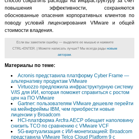
способ сократить расходы на инфраструктуру за счёт
повышения эффективности, сохраняются
обоснованные опасения корпоративных клиентов по
поводу условий лицензирования VMware и общей
стоимости владения.
Если вы заметили ошибку — выделите ее мышью и нажмите
CTRL+ENTER. | Можете написать лучше? Мы всегда рады
новым
авторам
.
Материалы по теме:
Acronis представила платформу Cyber Frame —
альтернативу продуктам VMware
Virtuozzo предложила инфраструктурную систему
V/IS для ИИ, которая поможет справиться с ростом
цен на ПО VMware
Gartner: пользователям VMware дешевле перейти
на мейнфреймы IBM, чем приобрести новые
лицензии у Broadcom
HCI-платформа Arcfra AECP обещает наполовину
снизить TCO по сравнению с VMware VCF
5G-виртуализация с ИИ-монетизацией: Broadcom
представила VMware Telco Cloud Platform 9 с