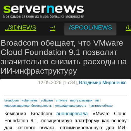
../3DNEWS
~/
/SPOOL/NEWS
/
/VAR/CONTACT
Broadcom обещает, что VMware
Cloud Foundation 9.1 позволит
значительно снизить расходы на
ИИ-инфраструктуру
12.05.2026 [15:34],
Владимир Мироненко
broadcom
kubernetes
software
vmware
виртуализация
ии
информационная безопасность
конфиденциальность
частное облако
Компания Broadcom
анонсировала
VMware Cloud
Foundation 9.1, позиционируя платформу как основу
для частного облака, оптимизированную для ИИ-