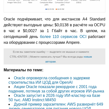
Oracle подчёркивает, что для инстансов A4 Standard
действуют выгодные цены: $0,0138 в расчёте на OCPU
в час и $0,0027 за 1 Гбайт в час. В целом, на
сегодняшний день
более 110 сервисов OCI
работают
на оборудовании с процессорами Ampere.
Если вы заметили ошибку — выделите ее мышью и нажмите
CTRL+ENTER. | Можете написать лучше? Мы всегда рады
новым
авторам
.
Материалы по теме:
Oracle опровергла сообщения о задержке
строительства ИИ ЦОД для OpenAI
Акции Oracle показали рекордное с 2001 года
падение, потянув за собой других игроков ИИ-рынка
Oracle запустит в 2026 году ИИ-кластер на базе
50 тыс. AMD Instinct MI450
Дурной пример заразителен: AWS развернёт 649
дизель-генераторов для питания нового ЦОД