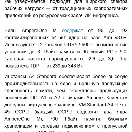
как утверждается, подходят для широкого спектра
рабочих нагрузок — от традиционных корпоративных
приложений до ресурсоёмких задач ИИ-инференса.
Чипы AmpereOne M
содержат
от 96 до 192
кастомизированных 64-бит ядер на базе Arm v8.6+.
Используются 12 каналов DDR5-5600 с возможностью
установки до 3 Тбайт памяти и 96 линий PCIe 5.0.
Тактовая частота варьируется от 2,6 до 3,6 ГГц,
показатель TDP — от 239 до 348 Вт.
Инстансы A4 Standard обеспечивают более высокую
производительность на ядро и большую пропускную
способность памяти, чем экземпляры предыдущих
поколений OCI A1 и A2 с чипами Ampere. Клиентам
доступны виртуальные машины VM.Standard.A4.Flex с
45 OCPU (каждый OCPU содержит два ядра
AmpereOne M), 700 Гбайт памяти, блочным
хранилищем и сетевым подключением с пропускной