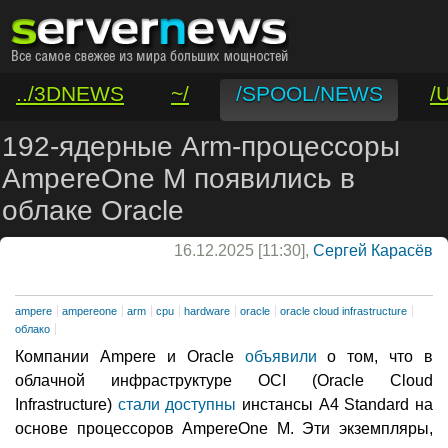
../3DNEWS
~/
/SPOOL/NEWS
/
/VAR/CONTACT
192-ядерные Arm-процессоры
AmpereOne M появились в
облаке Oracle
16.12.2025 [11:30],
Сергей Карасёв
ampere
ampereone
arm
cpu
hardware
oracle
oracle cloud infrastructure
облако
Компании Ampere и Oracle
объявили
о том, что в
облачной инфраструктуре OCI (Oracle Cloud
Infrastructure)
стали доступны
инстансы A4 Standard на
основе процессоров AmpereOne M. Эти экземпляры,