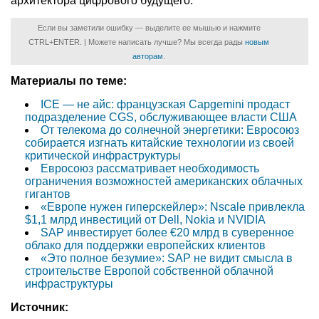
архитектора цифрового будущего.
Если вы заметили ошибку — выделите ее мышью и нажмите
CTRL+ENTER. | Можете написать лучше? Мы всегда рады
новым
авторам
.
Материалы по теме:
ICE — не айс: французская Capgemini продаст
подразделение CGS, обслуживающее власти США
От телекома до солнечной энергетики: Евросоюз
собирается изгнать китайские технологии из своей
критической инфраструктуры
Евросоюз рассматривает необходимость
ограничения возможностей американских облачных
гигантов
«Европе нужен гиперскейлер»: Nscale привлекла
$1,1 млрд инвестиций от Dell, Nokia и NVIDIA
SAP инвестирует более €20 млрд в суверенное
облако для поддержки европейских клиентов
«Это полное безумие»: SAP не видит смысла в
строительстве Европой собственной облачной
инфраструктуры
Источник: