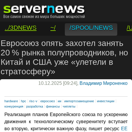
../3DNEWS
~/
/SPOOL/NEWS
/
/VAR/CONTACT
Евросоюз опять захотел занять
20 % рынка полупроводников, но
Китай и США уже «улетели в
стратосферу»
10.12.2025 [09:24],
Владимир Мироненко
hardware
hpc
risc-v
евросоюз
ии
импортозамещение
инвестиции
конкуренция
разработка
финансы
чиплеты
Реализация планов Европейского союза по ускорению
движения к технологическому суверенитету вступает
во вторую, критически важную фазу, пишет ресурс
EE