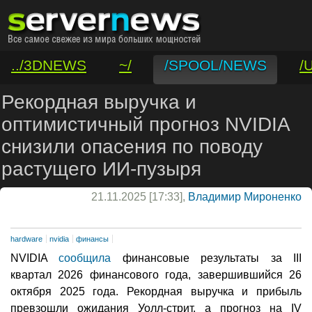
../3DNEWS
~/
/SPOOL/NEWS
/
/VAR/CONTACT
Рекордная выручка и
оптимистичный прогноз NVIDIA
снизили опасения по поводу
растущего ИИ-пузыря
21.11.2025 [17:33],
Владимир Мироненко
hardware
nvidia
финансы
NVIDIA
сообщила
финансовые результаты за III
квартал 2026 финансового года, завершившийся 26
октября 2025 года. Рекордная выручка и прибыль
превзошли ожидания Уолл-стрит, а прогноз на IV