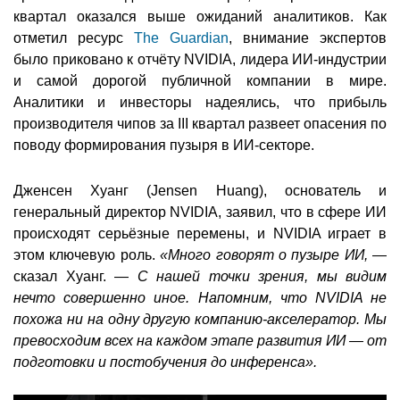
квартал оказался выше ожиданий аналитиков. Как
отметил ресурс
The Guardian
, внимание экспертов
было приковано к отчёту NVIDIA, лидера ИИ-индустрии
и самой дорогой публичной компании в мире.
Аналитики и инвесторы надеялись, что прибыль
производителя чипов за III квартал развеет опасения по
поводу формирования пузыря в ИИ-секторе.
Дженсен Хуанг (Jensen Huang), основатель и
генеральный директор NVIDIA, заявил, что в сфере ИИ
происходят серьёзные перемены, и NVIDIA играет в
этом ключевую роль.
«Много говорят о пузыре ИИ,
—
сказал Хуанг. —
С нашей точки зрения, мы видим
нечто совершенно иное. Напомним, что NVIDIA не
похожа ни на одну другую компанию-акселератор. Мы
превосходим всех на каждом этапе развития ИИ — от
подготовки и постобучения до инференса».