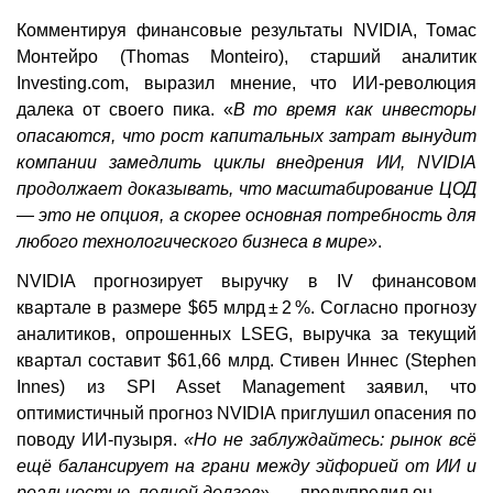
Комментируя финансовые результаты NVIDIA, Томас
Монтейро (Thomas Monteiro), старший аналитик
Investing.com, выразил мнение, что ИИ-революция
далека от своего пика. «
В то время как инвесторы
опасаются, что рост капитальных затрат вынудит
компании замедлить циклы внедрения ИИ, NVIDIA
продолжает доказывать, что масштабирование ЦОД
— это не опциоя, а скорее основная потребность для
любого технологического бизнеса в мире»
.
NVIDIA прогнозирует выручку в IV финансовом
квартале в размере $65 млрд ± 2 %. Согласно прогнозу
аналитиков, опрошенных LSEG, выручка за текущий
квартал составит $61,66 млрд. Стивен Иннес (Stephen
Innes) из SPI Asset Management заявил, что
оптимистичный прогноз NVIDIA приглушил опасения по
поводу ИИ-пузыря.
«Но не заблуждайтесь: рынок всё
ещё балансирует на грани между эйфорией от ИИ и
реальностью, полной долгов»,
— предупредил он.