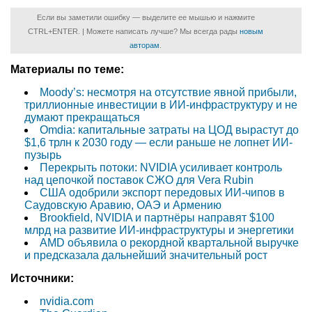
Если вы заметили ошибку — выделите ее мышью и нажмите
CTRL+ENTER. | Можете написать лучше? Мы всегда рады
новым
авторам
.
Материалы по теме:
Moody’s: несмотря на отсутствие явной прибыли,
триллионные инвестиции в ИИ-инфраструктуру и не
думают прекращаться
Omdia: капитальные затраты на ЦОД вырастут до
$1,6 трлн к 2030 году — если раньше не лопнет ИИ-
пузырь
Перекрыть потоки: NVIDIA усиливает контроль
над цепочкой поставок СЖО для Vera Rubin
США одобрили экспорт передовых ИИ-чипов в
Саудовскую Аравию, ОАЭ и Армению
Brookfield, NVIDIA и партнёры направят $100
млрд на развитие ИИ-инфраструктуры и энергетики
AMD объявила о рекордной квартальной выручке
и предсказала дальнейший значительный рост
Источники:
nvidia.com