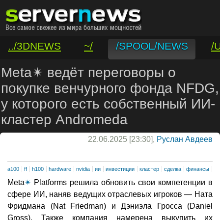
../3DNEWS
~/
/SPOOL/NEWS
/
/VAR/CONTACT
Meta✴ ведёт переговоры о
покупке венчурного фонда NFDG,
у которого есть собственный ИИ-
кластер Andromeda
22.06.2025 [23:30],
Руслан Авдеев
a100
ff
h100
hardware
nvidia
ии
инвестиции
кластер
сделка
финансы
Meta
✴
Platforms решила обновить свои компетенции в
сфере ИИ, наняв ведущих отраслевых игроков — Ната
Фридмана (Nat Friedman) и Дэниэла Гросса (Daniel
Gross). Также компания намерена выкупить их