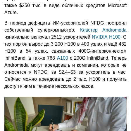
также $250 тыс. в виде облачных кредитов Microsoft
Azure.
В период дефицита ИИ-ускорителей NFDG построил
собственный суперкомпьютер.
Кластер Andromeda
изначально включал 2512 ускорителей
NVIDIA H100
. С
тех пор он вырос до 3 200 H100 в 400 узлах и ещё 432
H100 в 54 узлах, связанных 400G-интерконнектом
InfiniBand, а также 768
A100
с 200G InfiniBand. Теперь
Andromeda могут арендовать и компании, которые не
относятся к NFDG, за $2,4–$3 за ускоритель в час.
Сейчас можно арендовать до 2 тыс. H100 и получить
доступ к ним в течение нескольких часов.