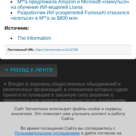
M**a предложила Amazon и Microsoft «скинуться»
на обучение ИИ-моделей Llama
Разработчик ИИ-ускорителей FuriosaAI отказался
«влиться» в M**a за $800 млн
Источник:
The Information
Постоянный URL:
https://servernews.ru/1124788
« Назад к ленте
✴
Входит в перечень общественных объединений и
религиозных организаций, в отношении которых судом
принято вступившее в законную силу решение о
ликвидации или запрете деятельности по основаниям,
предусмотренным Федеральным законом от 25.07.2002
Сайт Servernews использует файлы cookie и сервисы
№ 114-ФЗ «О противодействии экстремистской
аналитики. Это помогает нам улучшать контент и работу
деятельности»;
Cайта.
Во время посещения Cайта вы соглашаетесь с
Пользовательским соглашением
и даёте согласие на