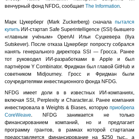
венчурный фонд NFDG, сообщает
The Information
.
Марк Цукерберг (Mark Zuckerberg) сначала
пытался
купить
ИИ-стартап Safe Superintelligence (SSI) бывшего
«главным учёным» OpenAI Ильи Суцкевера (Ilya
Sutskever). После отказа Цукерберг попросту собрался
нанять генерального директора SSI — Гросса. Ранее
тот руководил ИИ-разработками в Apple и был
партнёром Y Combinator. Фридман был главой GitHub и
советником Midjourney. Гросс и Фридман были
соучредителями инвестиционного фонда NFDG.
NFDG имеет доли в в известных ИИ-компаниях,
включая SSI, Perplexity и Character.ai. Ранее компания
инвестировала в Weights & Biases, которую
приобрела
CoreWeave
. NFDG занимается не только
финансированием компаний, но и предлагает
программу грантов, в рамках которой стартапам
предоставляется финансирование на $250 тыс., а