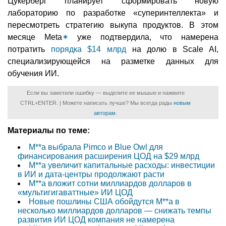
Цукерберг планирует сформировать новую
лабораторию по разработке «суперинтеллекта» и
пересмотреть стратегию выкупа продуктов. В этом
месяце Meta
✴
уже подтвердила, что намерена
потратить
порядка $14 млрд
на долю в Scale AI,
специализирующейся на разметке данных для
обучения ИИ.
Если вы заметили ошибку — выделите ее мышью и нажмите
CTRL+ENTER. | Можете написать лучше? Мы всегда рады
новым
авторам
.
Материалы по теме:
M**a выбрала Pimco и Blue Owl для
финансирования расширения ЦОД на $29 млрд
M**a увеличит капитальные расходы: инвестиции
в ИИ и дата-центры продолжают расти
M**a вложит сотни миллиардов долларов в
«мультигигаваттные» ИИ ЦОД
Новые пошлины США обойдутся M**a в
несколько миллиардов долларов — снижать темпы
развития ИИ ЦОД компания не намерена