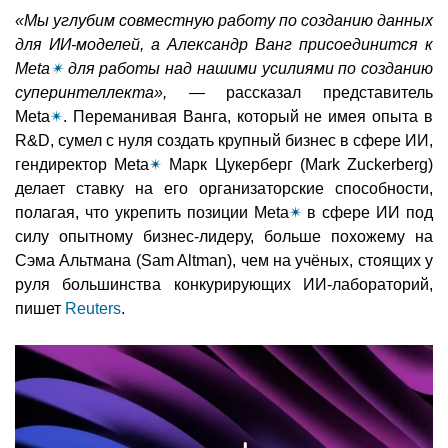
«Мы углубим совместную работу по созданию данных
для ИИ-моделей, а Александр Ванг присоединится к
Meta
✴
для работы над нашими усилиями по созданию
суперинтеллекта»,
— рассказал представитель
Meta
✴
. Переманивая Ванга, который не имея опыта в
R&D, сумел с нуля создать крупный бизнес в сфере ИИ,
гендиректор Meta
✴
Марк Цукерберг (Mark Zuckerberg)
делает ставку на его организаторские способности,
полагая, что укрепить позиции Meta
✴
в сфере ИИ под
силу опытному бизнес-лидеру, больше похожему на
Сэма Альтмана (Sam Altman), чем на учёных, стоящих у
руля большинства конкурирующих ИИ-лабораторий,
пишет
Reuters
.