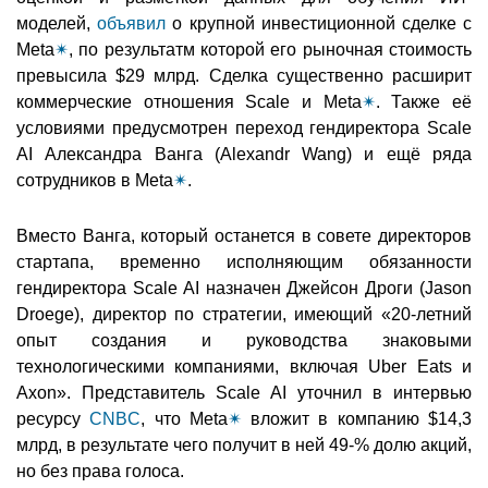
моделей,
объявил
о крупной инвестиционной сделке с
Meta
✴
, по результатм которой его рыночная стоимость
превысила $29 млрд. Сделка существенно расширит
коммерческие отношения Scale и Meta
✴
. Также её
условиями предусмотрен переход гендиректора Scale
AI Александра Ванга (Alexandr Wang) и ещё ряда
сотрудников в Meta
✴
.
Вместо Ванга, который останется в совете директоров
стартапа, временно исполняющим обязанности
гендиректора Scale AI назначен Джейсон Дроги (Jason
Droege), директор по стратегии, имеющий «20-летний
опыт создания и руководства знаковыми
технологическими компаниями, включая Uber Eats и
Axon». Представитель Scale AI уточнил в интервью
ресурсу
CNBC
, что Meta
✴
вложит в компанию $14,3
млрд, в результате чего получит в ней 49-% долю акций,
но без права голоса.