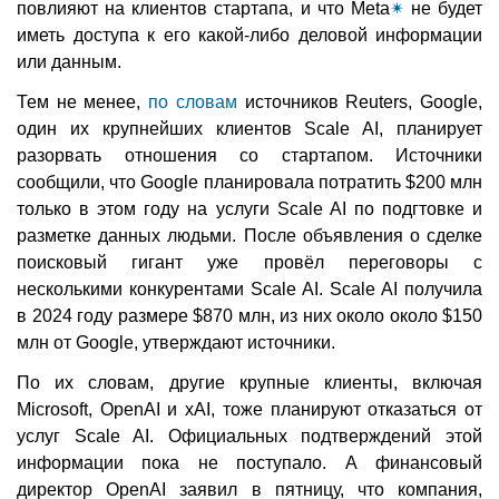
повлияют на клиентов стартапа, и что Meta
✴
не будет
иметь доступа к его какой-либо деловой информации
или данным.
Тем не менее,
по словам
источников Reuters, Google,
один их крупнейших клиентов Scale AI, планирует
разорвать отношения со стартапом. Источники
сообщили, что Google планировала потратить $200 млн
только в этом году на услуги Scale AI по подгтовке и
разметке данных людьми. После объявления о сделке
поисковый гигант уже провёл переговоры с
несколькими конкурентами Scale AI. Scale AI получила
в 2024 году размере $870 млн, из них около около $150
млн от Google, утверждают источники.
По их словам, другие крупные клиенты, включая
Microsoft, OpenAI и xAI, тоже планируют отказаться от
услуг Scale AI. Официальных подтверждений этой
информации пока не поступало. А финансовый
директор OpenAI заявил в пятницу, что компания,