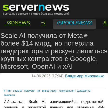
../3DNEWS
~/
/SPOOL/NEWS
/
/VAR/CONTACT
Scale AI получила от Meta✴
более $14 млрд, но потеряла
гендиректора и рискует лишиться
крупных контрактов с Gooogle,
Microsoft, OpenAI и xAI
14.06.2025 [17:04],
Владимир Мироненко
ff
llm
scale ai
software
ии
инвестиции
конкуренция
разработка
финансы
ИИ-стартап Scale AI, занимающийся подготовкой,
оценкой и разметкой данных для обучения ИИ-