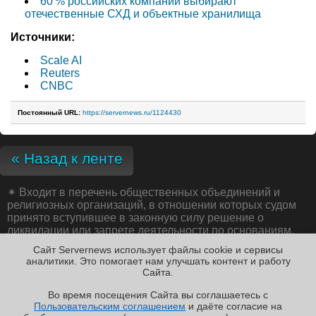
60 % российских компаний выбирают
отечественные СХД и объектные хранилища
Источники:
Scale AI
Reuters
CNBC
Постоянный URL:
https://servernews.ru/1124430
« Назад к ленте
✴
Входит в перечень общественных объединений и
религиозных организаций, в отношении которых судом
принято вступившее в законную силу решение о
ликвидации или запрете деятельности по основаниям,
предусмотренным Федеральным законом от 25.07.2002
Сайт Servernews использует файлы cookie и сервисы
№ 114-ФЗ «О противодействии экстремистской
аналитики. Это помогает нам улучшать контент и работу
деятельности»;
Cайта.
Во время посещения Cайта вы соглашаетесь с
Пользовательским соглашением
и даёте согласие на
✖