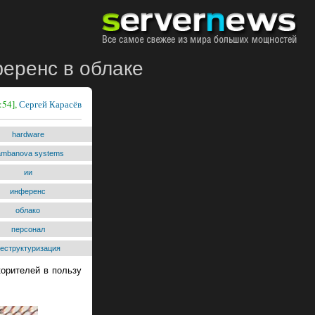
еренс в облаке
:54],
Сергей Карасёв
hardware
ambanova systems
ии
инференс
облако
персонал
еструктуризация
корителей в пользу