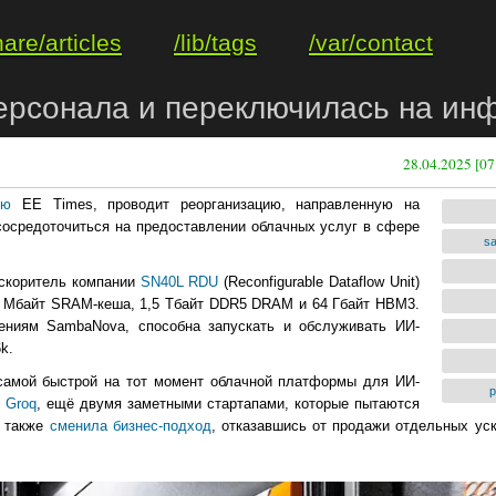
hare/articles
/lib/tags
/var/contact
рсонала и переключилась на инф
28.04.2025 [07
ию
EE Times, проводит реорганизацию, направленную на
сосредоточиться на предоставлении облачных услуг в сфере
s
ускоритель компании
SN40L RDU
(Reconfigurable Dataflow Unit)
0 Мбайт SRAM-кеша, 1,5 Тбайт DDR5 DRAM и 64 Гбайт HBM3.
ениям SambaNova, способна запускать и обслуживать ИИ-
k.
самой быстрой на тот момент облачной платформы для ИИ-
р
и
Groq
, ещё двумя заметными стартапами, которые пытаются
q также
сменила бизнес-подход
, отказавшись от продажи отдельных ус