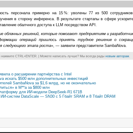
ость персонала примерно на 15 %: уволены 77 из 500 сотрудников
чения в сторону инференса. В результате стартапы в сфере ускорите
тавление обалчного доступа к LLM посредством API.
ие облачных решений, которые помогают предприятиям и разработч
ормации операций пришлось принять трудное решение о сокращ
ия следующего этапа роста
», — заявили представители SambaNova.
и нажмите CTRL+ENTER. | Можете написать лучше? Мы всегда рады
новым авторам
.
ила о расширении партнёрства с Intel
ova искать $500 млн дополнительных инвестиций
рителей SambaNova за $1,6 млрд, но не окончательно
литься» в M**a за $800 млн
латформу для ИИ-модели DeepSeek-R1 671B
 ИИ-систем DataScale — SN30 с 5 Гбайт SRAM и 8 Тбайт DRAM