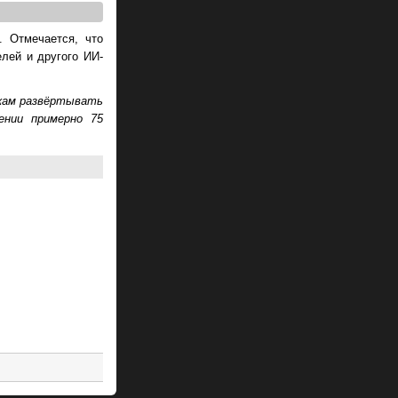
. Отмечается, что
лей и другого ИИ-
икам развёртывать
ении примерно 75