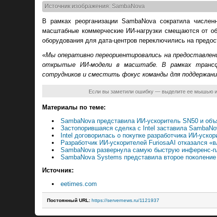
Источник изображения: SambaNova
В рамках реорганизации SambaNova сократила численн
масштабные коммерческие ИИ-нагрузки смещаются от обу
оборудования для дата-центров переключились на предос
«
Мы оперативно переориентировались на предоставлен
открытые ИИ-модели в масштабе. В рамках трансф
сотрудников и сместить фокус команды для поддержан
Если вы заметили ошибку — выделите ее мышью 
Материалы по теме:
SambaNova представила ИИ-ускоритель SN50 и объяв
Застопорившаяся сделка с Intel заставила SambaN
Intel договорилась о покупке разработчика ИИ-уско
Разработчик ИИ-ускорителей FuriosaAI отказался «в
SambaNova развернула самую быструю инференс-п
SambaNova Systems представила второе поколение
Источник:
eetimes.com
Постоянный URL:
https://servernews.ru/1121937