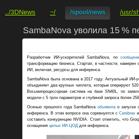
../3DNews
~/
/spool/news
/usr/s
SambaNova уволила 15 % пе
Разработчик ИИ-ускорителей SambaNova, по
сообщен
трансформацию бизнеса. Стартап, в частности, намерен 
ИИ, включая, ресурсы для инференса.
SambaNova была основана в 2017 году. Актуальный ИИ-
объединяет два крупных чиплета, которые оперируют 52
Восьмипроцессорная система на базе SN40L, по заявл
модели с 5 трлн параметров и глубиной запроса более 256
Осенью прошлого года SambaNova
объявила
о запуске 
инференса. В этом вопросе она соревнуется с
Cerebras
составить конкуренцию NVIDIA. Стоит отметить, что Gro
оснащения
целых ИИ ЦОД
для инференса.