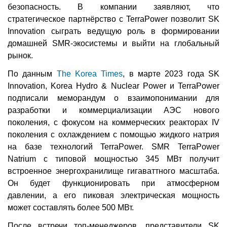
безопасность. В компании заявляют, что
стратегическое партнёрство с TerraPower позволит SK
Innovation сыграть ведущую роль в формировании
домашней SMR-экосистемы и выйти на глобальный
рынок.
По данным
The Korea Times
, в марте 2023 года SK
Innovation, Korea Hydro & Nuclear Power и TerraPower
подписали меморандум о взаимопонимании для
разработки и коммерциализации АЭС нового
поколения, с фокусом на коммерческих реакторах IV
поколения с охлаждением с помощью жидкого натрия
на базе технологий TerraPower. SMR TerraPower
Natrium с типовой мощностью 345 МВт получит
встроенное энергохранилище гигаваттного масштаба.
Он будет функционировать при атмосферном
давлении, а его пиковая электрическая мощность
может составлять более 500 МВт.
После встречи топ-менеджеров, представители SK