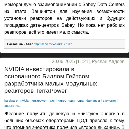
меморандум о взаимопонимании с Sabey Data Centers
из штата Вашингтон для изучения возможности
установки реакторов на действующих и будущих
площадках дата-центров Sabey. Но пока нет рабочих
реакторов, всё это имеет мало смысла.
Постоянный URL:
http://servernews.ru/1126116
20.06.2025 [11:21], Руслан Авдеев
NVIDIA инвестировала в
основанного Биллом Гейтсом
разработчика малых модульных
реакторов TerraPower
hardware
nvidia
terrapower
аэс
инвестиции
сша
финансы
экология
энергетика
Желание получить дешёвую и «чистую» энергию в
больших объёмах операторами ЦОД привело к тому,
что атомная энергетика получила «второе дыхание». В