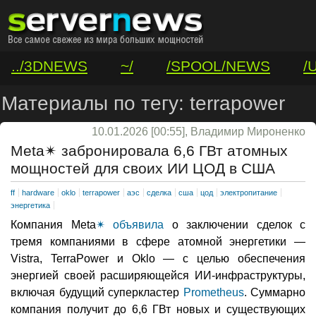
../3DNEWS
~/
/SPOOL/NEWS
/
/VAR/CONTACT
Материалы по тегу: terrapower
10.01.2026 [00:55], Владимир Мироненко
Meta✴ забронировала 6,6 ГВт атомных
мощностей для своих ИИ ЦОД в США
ff
hardware
oklo
terrapower
аэс
сделка
сша
цод
электропитание
энергетика
Компания Meta
✴
объявила
о заключении сделок с
тремя компаниями в сфере атомной энергетики —
Vistra, TerraPower и Oklo — с целью обеспечения
энергией своей расширяющейся ИИ-инфраструктуры,
включая будущий суперкластер
Prometheus
. Суммарно
компания получит до 6,6 ГВт новых и существующих