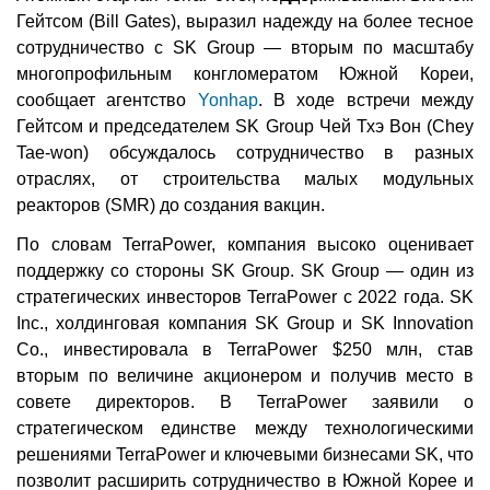
Гейтсом (Bill Gates), выразил надежду на более тесное
сотрудничество с SK Group — вторым по масштабу
многопрофильным конгломератом Южной Кореи,
сообщает агентство
Yonhap
. В ходе встречи между
Гейтсом и председателем SK Group Чей Тхэ Вон (Chey
Tae-won) обсуждалось сотрудничество в разных
отраслях, от строительства малых модульных
реакторов (SMR) до создания вакцин.
По словам TerraPower, компания высоко оценивает
поддержку со стороны SK Group. SK Group — один из
стратегических инвесторов TerraPower с 2022 года. SK
Inc., холдинговая компания SK Group и SK Innovation
Co., инвестировала в TerraPower $250 млн, став
вторым по величине акционером и получив место в
совете директоров. В TerraPower заявили о
стратегическом единстве между технологическими
решениями TerraPower и ключевыми бизнесами SK, что
позволит расширить сотрудничество в Южной Корее и