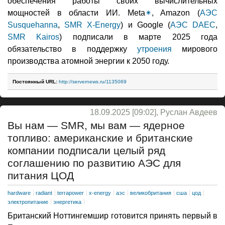
обеспечения работы своих вычислительных
мощностей в области ИИ. Meta
✴
, Amazon (
АЭС
Susquehanna
,
SMR X-Energy
) и Google (
АЭС DAEC
,
SMR Kairos
) подписали в марте 2025 года
обязательство в поддержку
утроения
мирового
производства атомной энергии к 2050 году.
Постоянный URL:
http://servernews.ru/1135069
18.09.2025 [09:02], Руслан Авдеев
Вы нам — SMR, мы вам — ядерное
топливо: американские и британские
компании подписали целый ряд
соглашению по развитию АЭС для
питания ЦОД
hardware
radiant
terrapower
x-energy
аэс
великобритания
сша
цод
электропитание
энергетика
Британский Ноттингемшир готовится принять первый в