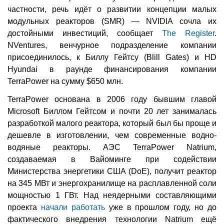
частности, речь идёт о развитии концепции малых
модульных реакторов (SMR) — NVIDIA сочла их
достойными инвестиций, сообщает
The Register
.
NVentures, венчурное подразделение компании
присоединилось, к Биллу Гейтсу (Blill Gates) и HD
Hyundai в раунде финансирования компании
TerraPower на сумму $650 млн.
TerraPower основана в 2006 году бывшим главой
Microsoft Биллом Гейтсом и почти 20 лет занималась
разработкой малого реактора, который был бы проще и
дешевле в изготовлении, чем современные водно-
водяные реакторы. АЭС TerraPower Natrium,
создаваемая в Вайоминге при содействии
Министерства энергетики США (DoE), получит реактор
на 345 МВт и энергохранилище на расплавленной соли
мощностью 1 ГВт. Над неядерными составляющими
проекта
начали работать
уже в прошлом году, но до
фактического внедрения технологии Natrium ещё