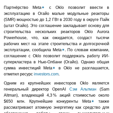
Партнёрство Meta
✴
с Oklo позволит ввести в
эксплуатацию в Огайо малые модульные реакторы
(SMR) мощностью до 1,2 ГВт в 2030 году в округе Пайк
(штат Огайо). Это соглашение закладывает основу для
строительства нескольких реакторов Oklo Aurora
Powerhouse, что, как ожидается, создаст тысячи
рабочих мест на этапе строительства и долгосрочной
эксплуатации, сообщила Meta
✴
. По словам компании,
соглашение с Oklo позволит поддержать работу ИИ-
суперкластера в Нью-Олбани (Огайо). Однако общая
сумма инвестиций Meta
✴
в Oklo не разглашается,
отметил ресурс
investors.com
.
Одним из крупнейших инвесторов Oklo является
генеральный директор OpenAI
Сэм Альтман
(Sam
Altman), владеющий 4,3 % акций стоимостью около
$650 млн. Крупнейшие конкуренты Meta
✴
также
рассматривают атомную энергетику как средство для