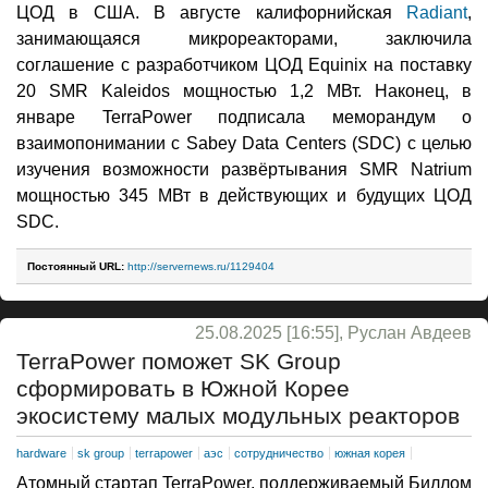
ЦОД в США. В августе калифорнийская
Radiant
,
занимающаяся микрореакторами, заключила
соглашение с разработчиком ЦОД Equinix на поставку
20 SMR Kaleidos мощностью 1,2 МВт. Наконец, в
январе TerraPower подписала меморандум о
взаимопонимании с Sabey Data Centers (SDC) с целью
изучения возможности развёртывания SMR Natrium
мощностью 345 МВт в действующих и будущих ЦОД
SDC.
Постоянный URL:
http://servernews.ru/1129404
25.08.2025 [16:55], Руслан Авдеев
TerraPower поможет SK Group
сформировать в Южной Корее
экосистему малых модульных реакторов
hardware
sk group
terrapower
аэс
сотрудничество
южная корея
Атомный стартап TerraPower, поддерживаемый Биллом