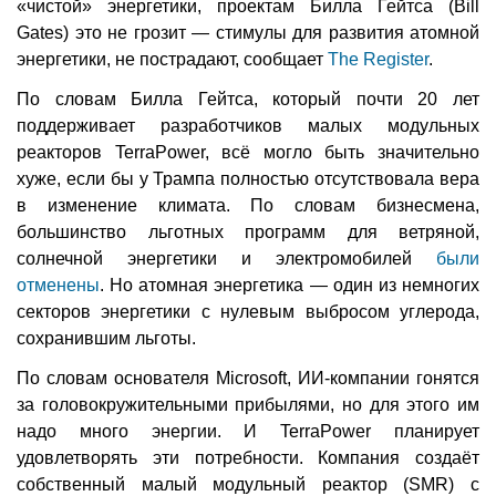
«чистой» энергетики, проектам Билла Гейтса (Bill
Gates) это не грозит — стимулы для развития атомной
энергетики, не пострадают, сообщает
The Register
.
По словам Билла Гейтса, который почти 20 лет
поддерживает разработчиков малых модульных
реакторов TerraPower, всё могло быть значительно
хуже, если бы у Трампа полностью отсутствовала вера
в изменение климата. По словам бизнесмена,
большинство льготных программ для ветряной,
солнечной энергетики и электромобилей
были
отменены
. Но атомная энергетика — один из немногих
секторов энергетики с нулевым выбросом углерода,
сохранившим льготы.
По словам основателя Microsoft, ИИ-компании гонятся
за головокружительными прибылями, но для этого им
надо много энергии. И TerraPower планирует
удовлетворять эти потребности. Компания создаёт
собственный малый модульный реактор (SMR) с