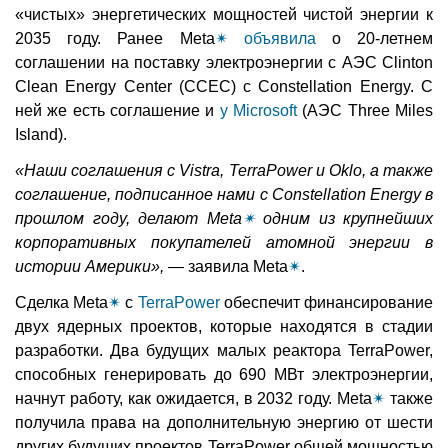
«чистых» энергетических мощностей чистой энергии к
2035 году. Ранее Meta
✴
объявила
о 20-летнем
соглашении на поставку электроэнергии с АЭС Clinton
Clean Energy Center (CCEC) с Constellation Energy. С
ней же есть соглашение и
у Microsoft
(АЭС Three Miles
Island).
«Наши соглашения с Vistra, TerraPower и Oklo, а также
соглашение, подписанное нами с Constellation Energy в
прошлом году, делают Meta
✴
одним из крупнейших
корпоративных покупателей атомной энергии в
истории Америки»,
— заявила Meta
✴
.
Сделка Meta
✴
с
TerraPower
обеспечит финансирование
двух ядерных проектов, которые находятся в стадии
разработки. Два будущих малых реактора TerraPower,
способных генерировать до 690 МВт электроэнергии,
начнут работу, как ожидается, в 2032 году. Meta
✴
также
получила права на дополнительную энергию от шести
других будущих проектов TerraPower общей мощностью