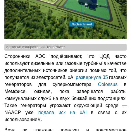
Источник изображения: TerraPower
Сторонники АЭС подчёркивают, что ЦОД часто
используют дизельные или газовые турбины в качестве
дополнительных источников энергии помимо той, что
получается из электросетей. xAI
развернула 35
газовых
генераторов для суперкомпьютера
Colossus
в
Мемфисе, ожидая, пока завершатся работы
коммунальных служб на двух ближайших подстанциях.
Такие генераторы угрожают окружающей среде —
NAACP уже
подала иск на xAI
в связи с их
использованием.
Вряд ли граждан порадует и повсеместное