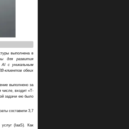
ктуры выполнена в
вы для развития
 AI с уникальным
2B-клиентов обеих
тение выполнено за
 числе, входит «Т-
той задачи ею было
траты составили 3,7
услуг (IaaS). Как