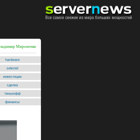
 Владимир Мироненко
hardware
selectel
инвестиции
сделка
тинькофф
финансы