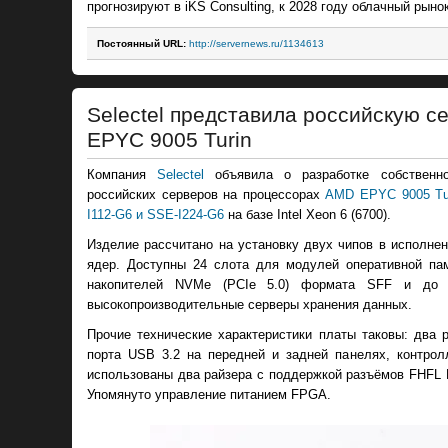
прогнозируют в iKS Consulting, к 2028 году облачный рын
Постоянный URL:
http://servernews.ru/1134613
Selectel представила российскую 
EPYC 9005 Turin
Компания
Selectel
объявила о разработке собственно
российских серверов на процессорах
AMD EPYC 9005 Tu
I112-G6 и SSE-I224-G6
на базе Intel Xeon 6 (6700).
Изделие рассчитано на установку двух чипов в исполне
ядер. Доступны 24 слота для модулей оперативной па
накопителей NVMe (PCIe 5.0) формата SFF и до 1
высокопроизводительные серверы хранения данных.
Прочие технические характеристики платы таковы: два 
порта USB 3.2 на передней и задней панелях, контро
использованы два райзера с поддержкой разъёмов FHFL PC
Упомянуто управление питанием FPGA.