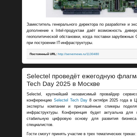
Заместитель генерального директора по разработке и эк
дополнение к Intel-продуктам даёт возможность див
геополитической обстановки, когда поставки зарубежных
при построении IT-инфраструктуры.
Постоянный URL:
http://servernews.ru/1130480
Selectel проведёт ежегодную флаг
Tech Day 2025 в Москве
Selectel, крупнейший независимый провайдер серви
конференцию
Selectel Tech Day
8 октября 2025 года в 
эксперты компании и приглашённые спикеры поделя
инфраструктуры. Конференция будет актуальна для п
стабильную цифровую основу для развития бизнеса
специалистов.
Гости смогут принять участие в трех тематических треках: