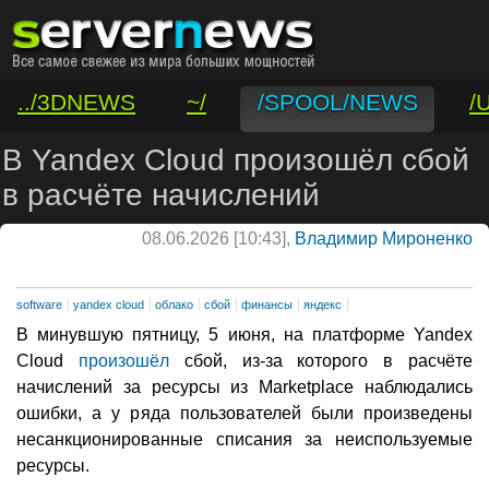
../3DNEWS
~/
/SPOOL/NEWS
/
/VAR/CONTACT
В Yandex Cloud произошёл сбой
в расчёте начислений
08.06.2026 [10:43],
Владимир Мироненко
software
yandex cloud
облако
сбой
финансы
яндекс
В минувшую пятницу, 5 июня, на платформе Yandex
Cloud
произошёл
сбой, из-за которого в расчёте
начислений за ресурсы из Marketplace наблюдались
ошибки, а у ряда пользователей были произведены
несанкционированные списания за неиспользуемые
ресурсы.