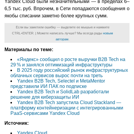
Yandex Cloud были незначительными — в пределах 6–
6,5 тыс. руб. Впрочем, в Сети попадаются сообщения о
якобы списании заметно более крупных сумм.
Если вы заметили ошибку — выделите ее мышью и нажмите
CTRL+ENTER. | Можете написать лучше? Мы всегда рады
новым
авторам
.
Материалы по теме:
«Яндекс» сообщил о росте выручки B2B Tech на
29 % и занялся оптимизаций инфраструктуры
В 2025 году российский рынок инфраструктурных
облачных сервисов вырос почти на треть
Yandex B2B Tech, Selectel и MetaMentor
представили ИИ ПАК по подписке
Yandex B2B Tech и SolidLab разработали
решение для киберзащиты ИИ
Yandex B2B Tech запустила Cloud Stackland —
платформу контейнеризации с интегрированными
PaaS‑сервисами Yandex Cloud
Источник:
Yandex.Cloud