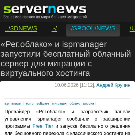
../3DNEWS
~/
/SPOOL/NEWS
/
/VAR/CONTACT
«Рег.облако» и ispmanager
запустили бесплатный облачный
сервер для миграции с
виртуального хостинга
10.06.2026 [11:12],
Андрей Крупин
ispmanager
reg.ru
software
миграция
облако
россия
Провайдер «Рег.облако» и разработчик панели
управления ispmanager сообщили о расширении
программы
Free Tier
и запуске бесплатного решения
для бесшовного перехода с классического хостинга на