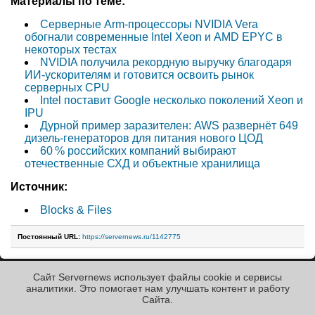
Материалы по теме:
Серверные Arm-процессоры NVIDIA Vera
обогнали современные Intel Xeon и AMD EPYC в
некоторых тестах
NVIDIA получила рекордную выручку благодаря
ИИ-ускорителям и готовится освоить рынок
серверных CPU
Intel поставит Google несколько поколений Xeon и
IPU
Дурной пример заразителен: AWS развернёт 649
дизель-генераторов для питания нового ЦОД
60 % российских компаний выбирают
отечественные СХД и объектные хранилища
Источник:
Blocks & Files
Постоянный URL:
https://servernews.ru/1142775
Сайт Servernews использует файлы cookie и сервисы
« Назад к ленте
аналитики. Это помогает нам улучшать контент и работу
Cайта.