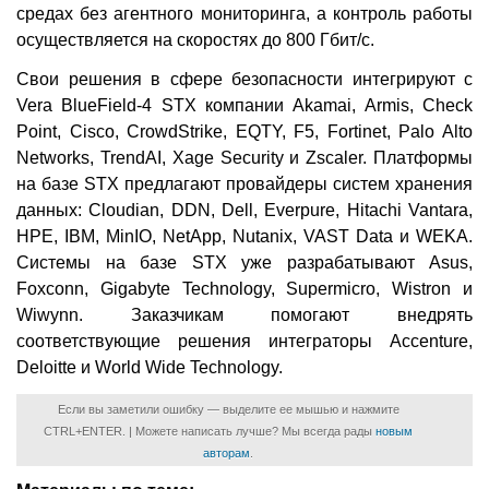
средах без агентного мониторинга, а контроль работы
осуществляется на скоростях до 800 Гбит/с.
Свои решения в сфере безопасности интегрируют с
Vera BlueField-4 STX компании Akamai, Armis, Check
Point, Cisco, CrowdStrike, EQTY, F5, Fortinet, Palo Alto
Networks, TrendAI, Xage Security и Zscaler. Платформы
на базе STX предлагают провайдеры систем хранения
данных: Cloudian, DDN, Dell, Everpure, Hitachi Vantara,
HPE, IBM, MinIO, NetApp, Nutanix, VAST Data и WEKA.
Системы на базе STX уже разрабатывают Asus,
Foxconn, Gigabyte Technology, Supermicro, Wistron и
Wiwynn. Заказчикам помогают внедрять
соответствующие решения интеграторы Accenture,
Deloitte и World Wide Technology.
Если вы заметили ошибку — выделите ее мышью и нажмите
CTRL+ENTER. | Можете написать лучше? Мы всегда рады
новым
авторам
.