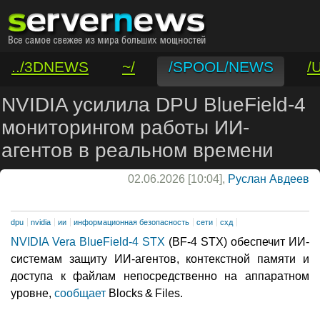
../3DNEWS
~/
/SPOOL/NEWS
/
/VAR/CONTACT
NVIDIA усилила DPU BlueField-4
мониторингом работы ИИ-
агентов в реальном времени
02.06.2026 [10:04],
Руслан Авдеев
dpu
nvidia
ии
информационная безопасность
сети
схд
NVIDIA Vera BlueField-4 STX
(BF-4 STX) обеспечит ИИ-
системам защиту ИИ-агентов, контекстной памяти и
доступа к файлам непосредственно на аппаратном
уровне,
сообщает
Blocks & Files.