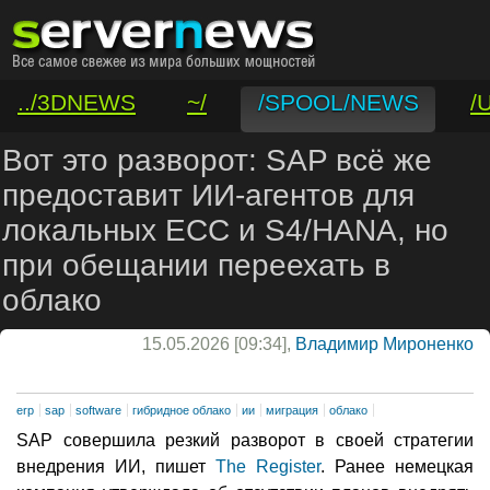
../3DNEWS
~/
/SPOOL/NEWS
/
/VAR/CONTACT
Вот это разворот: SAP всё же
предоставит ИИ-агентов для
локальных ECC и S4/HANA, но
при обещании переехать в
облако
15.05.2026 [09:34],
Владимир Мироненко
erp
sap
software
гибридное облако
ии
миграция
облако
SAP совершила резкий разворот в своей стратегии
внедрения ИИ, пишет
The Register
. Ранее немецкая