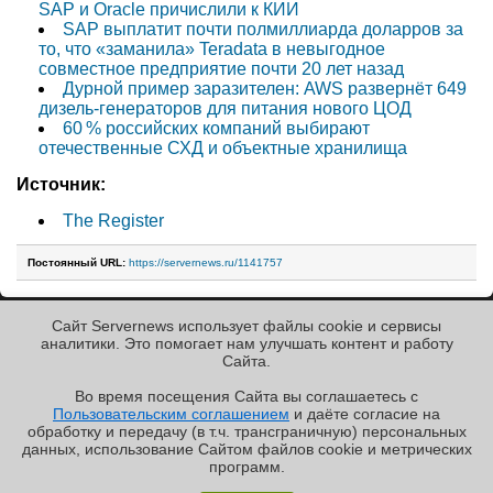
SAP и Oracle причислили к КИИ
SAP выплатит почти полмиллиарда доларров за
то, что «заманила» Teradata в невыгодное
совместное предприятие почти 20 лет назад
Дурной пример заразителен: AWS развернёт 649
дизель-генераторов для питания нового ЦОД
60 % российских компаний выбирают
отечественные СХД и объектные хранилища
Источник:
The Register
Постоянный URL:
https://servernews.ru/1141757
Сайт Servernews использует файлы cookie и сервисы
« Назад к ленте
аналитики. Это помогает нам улучшать контент и работу
Cайта.
Во время посещения Cайта вы соглашаетесь с
Пользовательским соглашением
и даёте согласие на
✖
РЕКЛАМА • ООО «ЛАБОРАТОРИЯ ЧИСЛИТЕЛЬ»
обработку и передачу (в т.ч. трансграничную) персональных
Copyright ©2010-2026
данных, использование Cайтом файлов cookie и метрических
Servernews
.
Пользовательское
соглашение
.
Защищено
программ.
CURATOR
.
По всем интересующим Вас