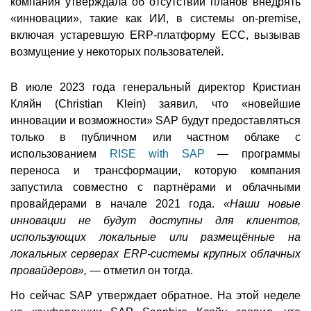
компания утверждала об отсутствии планов внедрять
«инновации», такие как ИИ, в системы on-premise,
включая устаревшую ERP-платформу ECC, вызывав
возмущение у некоторых пользователей.
В июле 2023 года генеральный директор Кристиан
Кляйн (Christian Klein) заявил, что «новейшие
инновации и возможности» SAP будут предоставляться
только в публичном или частном облаке с
использованием
RISE with SAP
— программы
переноса и трансформации, которую компания
запустила совместно с партнёрами и облачными
провайдерами в начале 2021 года.
«Наши новые
инновации не будут доступны для клиентов,
использующих локальные или размещённые на
локальных серверах ERP-системы крупных облачных
провайдеров»,
— отметил он тогда.
Но сейчас SAP утверждает обратное. На этой неделе