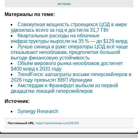
авторам
.
Материалы по теме:
Совокупная мощность строящихся ЦОД в мире
удвоилась всего за год и достигла 31,7 ГВт
Квартальные расходы на облачные
инфраструктуры выросли на 35 % — до $129 млрд
Лучше синица в руке: операторы ЦОД всё чаще
отказывают неооблакам, предпочитая большой
выгоде финансовую устойчивость
Объём мирового рынка неооблаков достигнет
$400 млрд к 2031 году
TrendForce: капзатраты восьми гиперскейлеров в
2026 году превысят ВВП Ирландии
Амстердам и Франкфурт выбыли из первой
двадцатки локаций гиперскейлеров
Источник:
Synergy Research
Постоянный URL:
https://servernews.ru/1139702