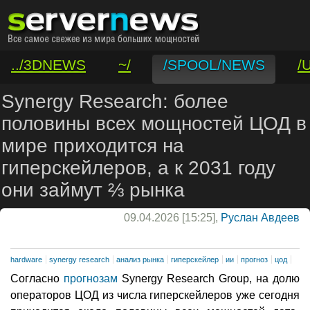
../3DNEWS
~/
/SPOOL/NEWS
/
/VAR/CONTACT
Synergy Research: более
половины всех мощностей ЦОД в
мире приходится на
гиперскейлеров, а к 2031 году
они займут ⅔ рынка
09.04.2026 [15:25],
Руслан Авдеев
hardware
synergy research
анализ рынка
гиперскейлер
ии
прогноз
цод
Согласно
прогнозам
Synergy Research Group, на долю
операторов ЦОД из числа гиперскейлеров уже сегодня