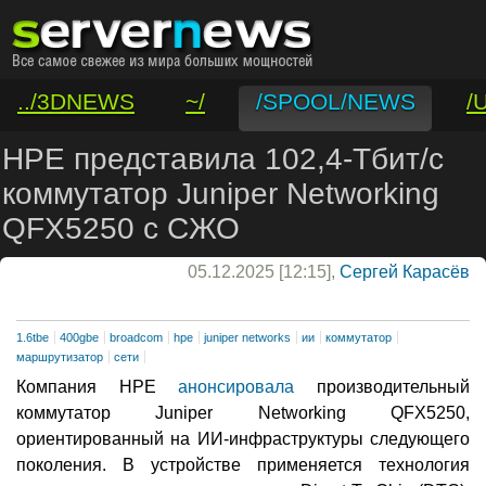
../3DNEWS
~/
/SPOOL/NEWS
/
/VAR/CONTACT
HPE представила 102,4-Тбит/с
коммутатор Juniper Networking
QFX5250 с СЖО
05.12.2025 [12:15],
Сергей Карасёв
1.6tbe
400gbe
broadcom
hpe
juniper networks
ии
коммутатор
маршрутизатор
сети
Компания HPE
анонсировала
производительный
коммутатор Juniper Networking QFX5250,
ориентированный на ИИ-инфраструктуры следующего
поколения. В устройстве применяется технология