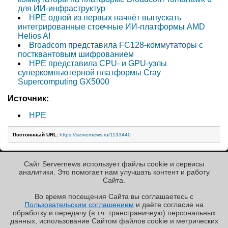
для ИИ-инфраструктур
HPE одной из первых начнёт выпускать
интегрированные стоечные ИИ-платформы AMD
Helios AI
Broadcom представила FC128-коммутаторы с
постквантовым шифрованием
HPE представила CPU- и GPU-узлы
суперкомпьютерной платформы Cray
Supercomputing GX5000
Источник:
HPE
Постоянный URL:
https://servernews.ru/1133440
Сайт Servernews использует файлы cookie и сервисы
« Назад к ленте
аналитики. Это помогает нам улучшать контент и работу
Cайта.
Во время посещения Cайта вы соглашаетесь с
Пользовательским соглашением
и даёте согласие на
✖
РЕКЛАМА • ООО «ЛАБОРАТОРИЯ ЧИСЛИТЕЛЬ»
обработку и передачу (в т.ч. трансграничную) персональных
Copyright ©2010-2026
данных, использование Cайтом файлов cookie и метрических
Servernews
.
Пользовательское
соглашение
.
Защищено