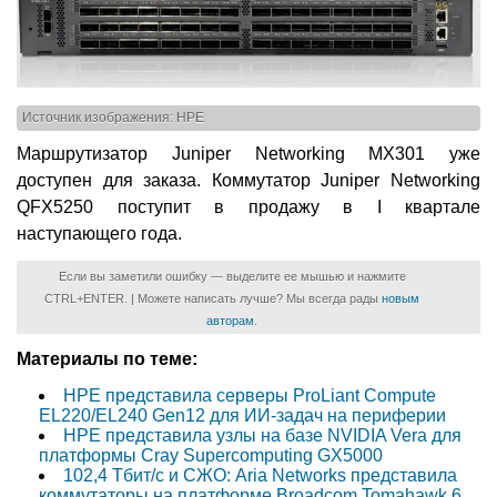
Источник изображения: HPE
Маршрутизатор Juniper Networking MX301 уже
доступен для заказа. Коммутатор Juniper Networking
QFX5250 поступит в продажу в I квартале
наступающего года.
Если вы заметили ошибку — выделите ее мышью и нажмите
CTRL+ENTER. | Можете написать лучше? Мы всегда рады
новым
авторам
.
Материалы по теме:
HPE представила серверы ProLiant Compute
EL220/EL240 Gen12 для ИИ-задач на периферии
HPE представила узлы на базе NVIDIA Vera для
платформы Cray Supercomputing GX5000
102,4 Тбит/с и СЖО: Aria Networks представила
коммутаторы на платформе Broadcom Tomahawk 6