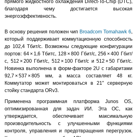
прямого жидкостного охлаждения Direct-To-Chip (DTC),
благодаря чему достигается высокая
энергоэффективность.
В основу решения положен чип
Broadcom Tomahawk 6
,
который поддерживает коммутационную способность
до 102,4 Тбит/с. Возможны следующие конфигурации
портов: 64 × 1,6 Тбитс, 128 × 800 Гбит/с, 256 × 400 Гбит/
с, 512 × 200 Гбит/с, 512 × 100 Гбит/с и 512 × 50 Гбит/с.
Новинка выполнена в форм-факторе 2U с габаритами
92,7 × 537 × 805 мм, а масса составляет 48 кг.
Коммутатор может монтироваться в 21″ серверную
стойку стандарта ORv3.
Применена программная платформа Junos OS,
оптимизированная для задач ИИ. Эта ОС, как
утверждается, обеспечивает максимальную
производительность с улучшенными функциями
контроля, управления и предотвращения перегрузок.