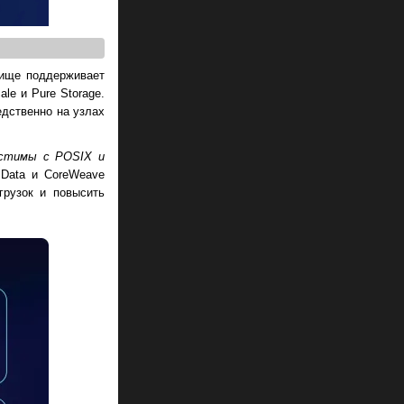
лище поддерживает
le и Pure Storage.
едственно на узлах
естимы с POSIX и
Data и CoreWeave
грузок и повысить