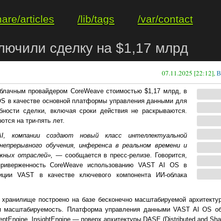
hare/articles
/lib/tags
/var/contact
лючили сделку на $1,17 млрд
07.11.2025 [22:12],
В
блачным провайдером CoreWeave стоимостью $1,17 млрд, в
OS в качестве основной платформы управления данными для
бности сделки, включая сроки действия не раскрываются.
тся на три-пять лет.
I, компании создают новый класс интеллектуальной
непрерывного обучения, инференса в реальном времени и
жных отраслей»,
— сообщается в пресс-релизе. Говорится,
приверженность CoreWeave использованию VAST AI OS в
иции VAST в качестве ключевого компонента ИИ-облака
 хранилище построено на базе бесконечно масштабируемой архитекту
 и масштабируемость. Платформа управления данными VAST AI OS о
ntEngine, InsightEngine — поверх архитектуры DASE (Distributed and Shar