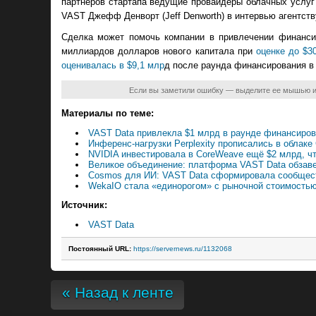
партнёров стартапа ведущие провайдеры облачных услуг (
VAST Джефф Денворт (Jeff Denworth) в интервью агентст
Сделка может помочь компании в привлечении финансир
миллиардов долларов нового капитала при
оценке до $3
оценивалась в $9,1 млр
д после раунда финансирования в 
Если вы заметили ошибку — выделите ее мышью 
Материалы по теме:
VAST Data привлекла $1 млрд в раунде финансиров
Инференс-нагрузки Perplexity прописались в облак
NVIDIA инвестировала в CoreWeave ещё $2 млрд, ч
Великое объединение: платформа VAST Data обзаве
Cosmos для ИИ: VAST Data сформировала сообщество
WekaIO стала «единорогом» с рыночной стоимостью
Источник:
VAST Data
Постоянный URL:
https://servernews.ru/1132068
« Назад к ленте