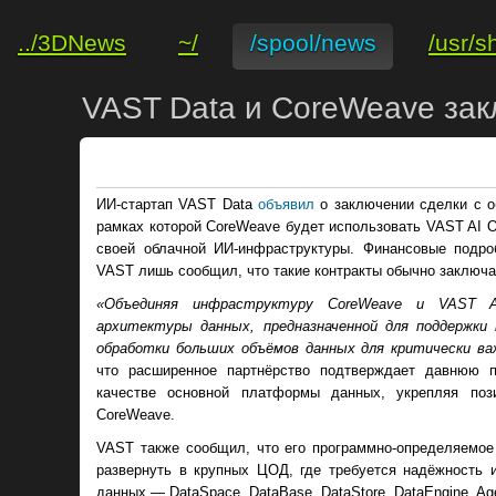
../3DNews
~/
/spool/news
/usr/s
VAST Data и CoreWeave зак
ИИ-стартап VAST Data
объявил
о заключении сделки с о
рамках которой CoreWeave будет использовать VAST AI 
своей облачной ИИ-инфраструктуры. Финансовые подро
VAST лишь сообщил, что такие контракты обычно заключаю
«Объединяя инфраструктуру CoreWeave и VAST A
архитектуры данных, предназначенной для поддержки 
обработки больших объёмов данных для критически ва
что расширенное партнёрство подтверждает давнюю 
качестве основной платформы данных, укрепляя поз
CoreWeave.
VAST также сообщил, что его программно-определяемое
развернуть в крупных ЦОД, где требуется надёжность
данных — DataSpace, DataBase, DataStore, DataEngine, Age