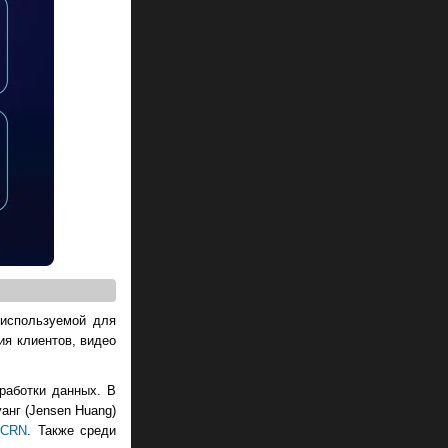
используемой для
ия клиентов, видео
работки данных. В
анг (Jensen Huang)
т
CRN
. Также среди