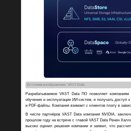
Источник изображения: VAST Data
Разрабатываемое VAST Data ПО позволяет компаниям 
обучения и эксплуатации ИИ-систем, и получать доступ 
и PDF-файлы. Компания взимает с клиентов плату в зави
В числе партнёров VAST Data компания NVIDIA, заключ
прошлом году на встрече с главой VAST Data Ренен Халла
высоко оценил решения компании и заявил, что рассчи