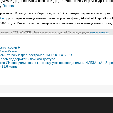
AWS и др.), неооблака (Nebius и др.), лаборатории ИИ (xAI и др.), со
ву
Reuters
.
ования. В августе сообщалось, что VAST ведёт переговоры о привл
0 млр
д. Среди потенциальных инвесторов — фонд Alphabet CapitalG и
2023 году. Инвесторы рассматривают компанию как потенциального канд
и нажмите CTRL+ENTER. | Можете написать лучше? Мы всегда рады
новым авторам
.
ания серии F
е CoreWeave
тобы та побыстрее построила ИИ ЦОД на 5 ГВт
лась поддержкой блочного доступа
 ИИ-специалистов, к которому уже присоединились NVIDIA, xAI, Superm
 $1,6 млрд