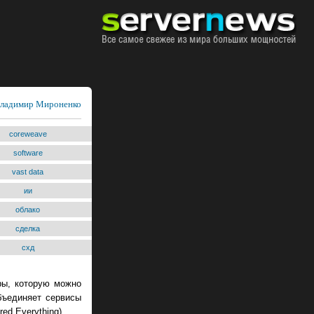
ладимир Мироненко
coreweave
software
vast data
ии
облако
сделка
схд
ры, которую можно
бъединяет сервисы
ed Everything).