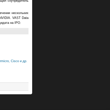
общил соучредитель
ечении нескольких
 NVIDIA. VAST Data
идата на IPO.
icro, Cisco и др.