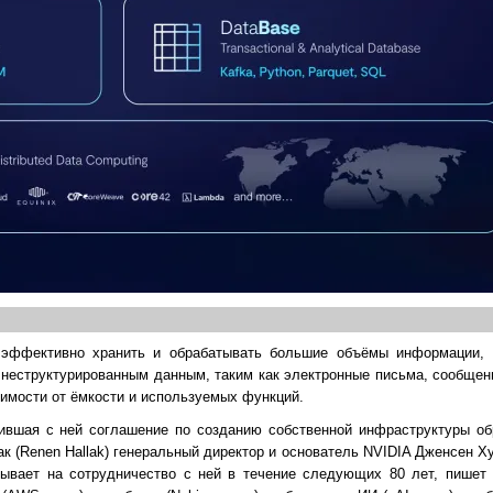
эффективно хранить и обрабатывать большие объёмы информации, 
к неструктурированным данным, таким как электронные письма, сообщен
симости от ёмкости и используемых функций.
ившая с ней соглашение по созданию собственной инфраструктуры об
к (Renen Hallak) генеральный директор и основатель NVIDIA Дженсен Ху
тывает на сотрудничество с ней в течение следующих 80 лет, пише