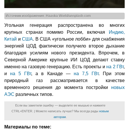
Источник изображения: Haaska World/unsplash.com
Угольная генерация распространена во многих
крупных странах помимо России, включая
Индию,
Китай
и
США
. В США «угольное лобби» для снабжения
энергией ЦОД фактически получило второе дыхание
благодаря усилиям нового президента. Впрочем, в
Северной Америке крупные ИИ ЦОД делают ставку
именно на газовую генерацию. Есть проекты и
на 2 ГВт
,
и
на 5 ГВт
, а в Канаде —
на 7,5 ГВт
. При этом
природный газ рассматривается в качестве
временного решения до момента постройки
новых
АЭС
различных типов.
Если вы заметили ошибку — выделите ее мышью и нажмите
CTRL+ENTER. | Можете написать лучше? Мы всегда рады
новым
авторам
.
Материалы по теме: