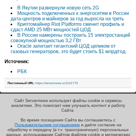
В Якутии развернули новую сеть 2G
Мощность подключенных к энергосетям в России
дата-центров и майнеров за год выросла на треть
Криптомайнер Riot Platforms сменит профиль и
сдаст AMD 25 МВт мощностей ЦОД
В России намерены построить 15 электростанций
совокупной мощностью 3,2 ГВт
Oracle запитает гигантский ЦОД целиком от
газовых генераторов, это будет стоить $1 млрд/год
Источник:
РБК
Постоянный URL:
https://servernews.ru/1131770
Сайт Servernews использует файлы cookie и сервисы
« Назад к ленте
аналитики. Это помогает нам улучшать контент и работу
Cайта.
Во время посещения Cайта вы соглашаетесь с
Пользовательским соглашением
и даёте согласие на
✖
РЕКЛАМА • ООО «ЛАБОРАТОРИЯ ЧИСЛИТЕЛЬ»
обработку и передачу (в т.ч. трансграничную) персональных
Copyright ©2010-2026
данных, использование Cайтом файлов cookie и метрических
Servernews
.
Пользовательское