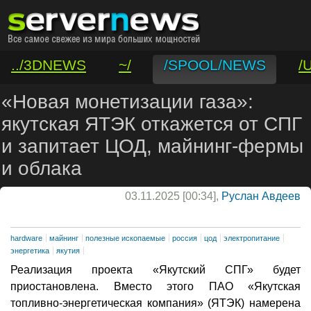
../3DNEWS
~/
/SPOOL/NEWS
/
/VAR/CONTACT
«Новая монетизации газа»:
якутская ЯТЭК откажется от СПГ
и запитает ЦОД, майнинг-фермы
и облака
03.11.2025 [00:34],
Руслан Авдеев
hardware
майнинг
полезные ископаемые
россия
цод
электропитание
энергетика
якутия
Реализация проекта «Якутский СПГ» будет
приостановлена. Вместо этого ПАО «Якутская
топливно-энергетическая компания» (ЯТЭК) намерена