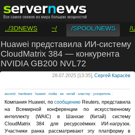
../3DNEWS
~/
/SPOOL/NEWS
/
/VAR/CONTACT
Huawei представила ИИ-систему
CloudMatrix 384 — конкурента
NVIDIA GB200 NVL72
28.07.2025 [13:35],
Сергей Карасёв
ascend
hardware
huawei
nvidia
ии
китай
кластер
ускоритель
Компания Huawei, по
сообщению
Reuters, представила
на Всемирной конференции по искусственному
интеллекту (WAIC) в Шанхае (Китай) систему
CloudMatrix 384 для ресурсоёмких ИИ-нагрузок.
Участники ранка рассматривают эту платформу в