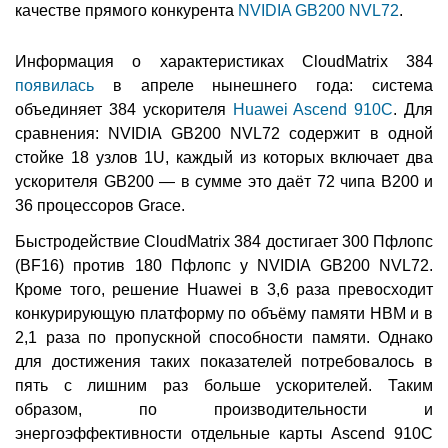
качестве прямого конкурента
NVIDIA GB200 NVL72
.
Информация о характеристиках CloudMatrix 384
появилась
в апреле нынешнего года: система
объединяет 384 ускорителя
Huawei Ascend 910C
. Для
сравнения: NVIDIA GB200 NVL72 содержит в одной
стойке 18 узлов 1U, каждый из которых включает два
ускорителя GB200 — в сумме это даёт 72 чипа B200 и
36 процессоров Grace.
Быстродействие CloudMatrix 384 достигает 300 Пфлопс
(BF16) против 180 Пфлопс у NVIDIA GB200 NVL72.
Кроме того, решение Huawei в 3,6 раза превосходит
конкурирующую платформу по объёму памяти HBM и в
2,1 раза по пропускной способности памяти. Однако
для достижения таких показателей потребовалось в
пять с лишним раз больше ускорителей. Таким
образом, по производительности и
энергоэффективности отдельные карты Ascend 910C