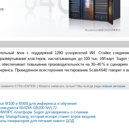
тельный блок с поддержкой 1280 ускорителей ИИ. Стойки соединя
развёртывание кластеров, насчитывающих до 100 тыс. ИИ-карт. Sugon 
 обеспечивает повышение производительности на 30–40 % в сценариях
еренса. Проведённое всестороннее тестирование ScaleX640 говорит о 
и нажмите CTRL+ENTER. | Можете написать лучше? Мы всегда рады
новым авторам
.
lun M100 и M300 для инференса и обучения
 конкурента NVIDIA GB200 NVL72
ИИ/HPC-платформ Sugon договорились о слиянии
у Shangzhuang, которая вскоре станет втрое мощнее
зель-генераторов для питания нового ЦОД