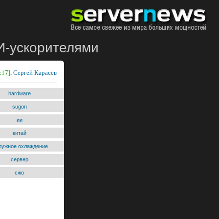
И-ускорителями
:17],
Сергей Карасёв
hardware
sugon
ии
китай
ружное охлаждение
сервер
сжо