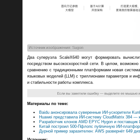
Источник изображения: Sugon
Два суперузла ScaleX640 могут формировать вычисли
посредством высокоскоростной сети. В целом, возможно 
сравнению с традиционными платформами новая система
языковых моделей (LLM) с триллионами параметров и инф
и стабильности работы комплекса.
Если вы заметили ошибку — выделите ее мышью 
Материалы по теме:
Baidu анонсировала суверенные ИИ-ускорители Kun
Huawei представила ИИ-систему CloudMatrix 384 —
Разработчик клонов AMD EPYC Hygon и поставщик 
Китай построил 500-Пфлопс публичную ИИ-платформ
Дурной пример заразителен: AWS развернёт 649 ди
Источник: