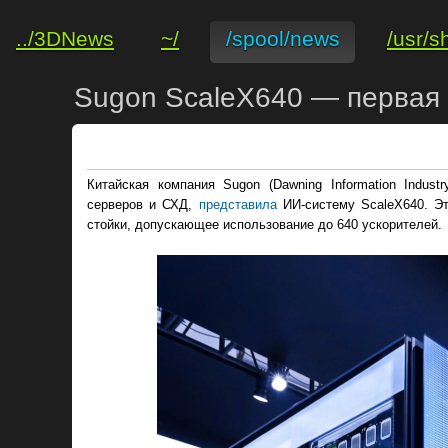
../3DNews
~/
/spool/news
/usr/s
Sugon ScaleX640 — первая 
Китайская компания Sugon (Dawning Information Indust
серверов и СХД,
представила
ИИ-систему ScaleX640. Эт
стойки, допускающее использование до 640 ускорителей.