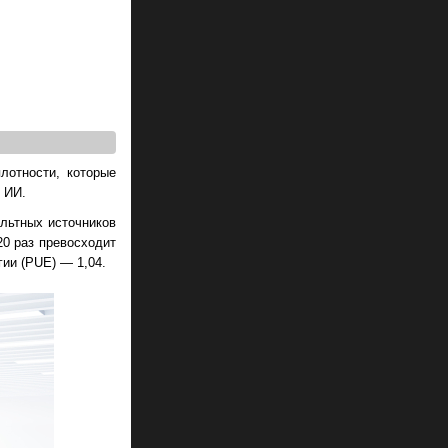
лотности, которые
 ИИ.
льтных источников
20 раз превосходит
ии (PUE) — 1,04.