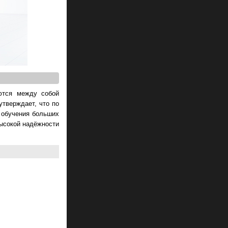
ются между собой
утверждает, что по
 обучения больших
высокой надёжности