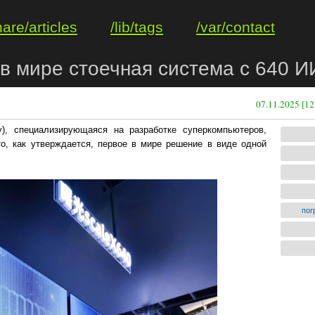
hare/articles
/lib/tags
/var/contact
в мире стоечная система с 640 И
07.11.2025 [12
ry), специализирующаяся на разработке суперкомпьютеров,
о, как утверждается, первое в мире решение в виде одной
пог