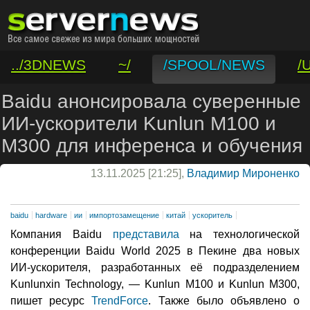
../3DNEWS
~/
/SPOOL/NEWS
/
/VAR/CONTACT
Baidu анонсировала суверенные
ИИ-ускорители Kunlun M100 и
M300 для инференса и обучения
13.11.2025 [21:25],
Владимир Мироненко
baidu
hardware
ии
импортозамещение
китай
ускоритель
Компания Baidu
представила
на технологической
конференции Baidu World 2025 в Пекине два новых
ИИ-ускорителя, разработанных её подразделением
Kunlunxin Technology, — Kunlun M100 и Kunlun M300,
пишет ресурс
TrendForce
. Также было объявлено о