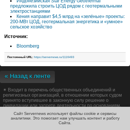
Индонезийская Star Energy Geothermal
предложила строить ЦОД рядом с геотермальными
электростанциями
Кения направит $4,5 млрд на «зелёные» проекты:
200-МВт ЦОД, геотермальная энергетика и «умное»
сельское хозяйство
Источник:
Bloomberg
Постоянный URL:
https://servernews.ru/1116493
« Назад к ленте
✴
Входит в перечень общественных объединений и
религиозных организаций, в отношении которых судом
принято вступившее в законную силу решение о
ликвидации или запрете деятельности по основаниям,
предусмотренным Федеральным законом от 25.07.2002
Сайт Servernews использует файлы cookie и сервисы
№ 114-ФЗ «О противодействии экстремистской
аналитики. Это помогает нам улучшать контент и работу
деятельности»;
Cайта.