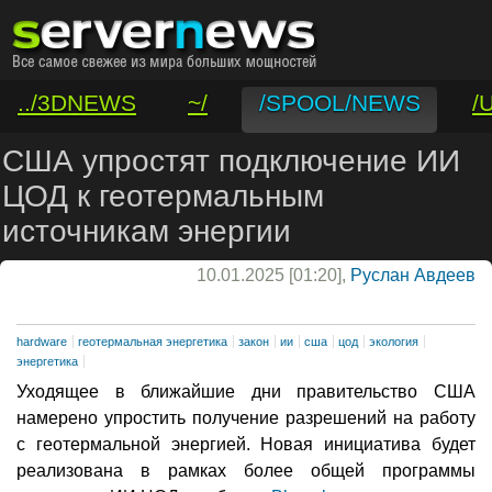
../3DNEWS
~/
/SPOOL/NEWS
/
/VAR/CONTACT
США упростят подключение ИИ
ЦОД к геотермальным
источникам энергии
10.01.2025 [01:20],
Руслан Авдеев
hardware
геотермальная энергетика
закон
ии
сша
цод
экология
энергетика
Уходящее в ближайшие дни правительство США
намерено упростить получение разрешений на работу
с геотермальной энергией. Новая инициатива будет
реализована в рамках более общей программы