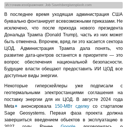
Источник изображения: Job Savelsberg/unsplash.com
В последнее время уходящая администрация США
буквально фонтанирует всевозможными приказами. Не
исключено, что после прихода нового президента
Дональда Трампа (Donald Trump), часть из них может
быть отменена. Впрочем, вряд ли это касается сектора
ЦОД. Администрация Трампа дала понять, что
развитие дата-центров останется в приоритете — это
вопрос обеспечения национальной безопасности.
Будущие власти обещают предоставить ИИ ЦОД все
доступные виды энергии.
Некоторые гиперскейлеры уже подписали с
геотермальными электростанциями соглашения на
поставку энергии для их ЦОД. В августе 2024 года
Meta
✴
анонсировала
150-МВт сделку
со стартапом
Sage Geosystems. Первая фаза проекта должна
завершиться введением объектов в эксплуатацию в
2027 году. Ранее
Google
договорилась о