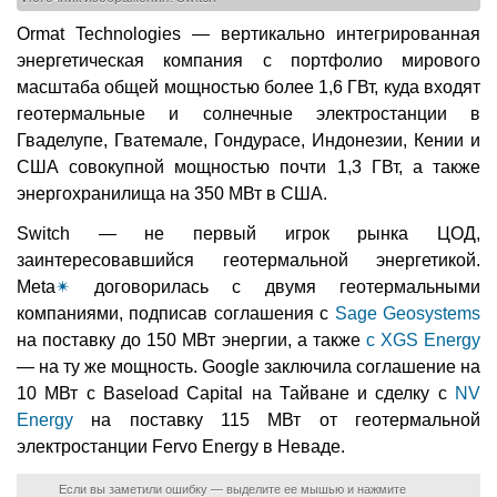
Ormat Technologies — вертикально интегрированная
энергетическая компания с портфолио мирового
масштаба общей мощностью более 1,6 ГВт, куда входят
геотермальные и солнечные электростанции в
Гваделупе, Гватемале, Гондурасе, Индонезии, Кении и
США совокупной мощностью почти 1,3 ГВт, а также
энергохранилища на 350 МВт в США.
Switch — не первый игрок рынка ЦОД,
заинтересовавшийся геотермальной энергетикой.
Meta
✴
договорилась с двумя геотермальными
компаниями, подписав соглашения с
Sage Geosystems
на поставку до 150 МВт энергии, а также
с XGS Energy
— на ту же мощность. Google заключила соглашение на
10 МВт с Baseload Capital на Тайване и сделку с
NV
Energy
на поставку 115 МВт от геотермальной
электростанции Fervo Energy в Неваде.
Если вы заметили ошибку — выделите ее мышью и нажмите