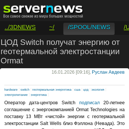
../3DNEWS
~/
/SPOOL/NEWS
/
/VAR/CONTACT
ЦОД Switch получат энергию от
геотермальной электростанции
Ormat
16.01.2026 [09:16],
Руслан Авдеев
hardware
switch
геотермальная энергетика
сша
цод
экология
электропитание
энергетика
Оператор дата-центров Switch
подписал
20-летнее
соглашение с энергокомпанией Ormat Technologies на
поставку 13 МВт «чистой» энергии с геотермальной
электростанции Salt Wells близ Фэллона (Невада). Это