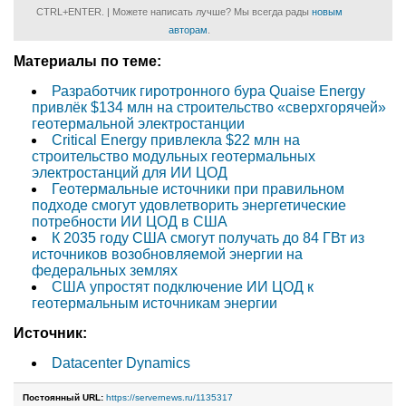
CTRL+ENTER. | Можете написать лучше? Мы всегда рады
новым
авторам
.
Материалы по теме:
Разработчик гиротронного бура Quaise Energy
привлёк $134 млн на строительство «сверхгорячей»
геотермальной электростанции
Critical Energy привлекла $22 млн на
строительство модульных геотермальных
электростанций для ИИ ЦОД
Геотермальные источники при правильном
подходе смогут удовлетворить энергетические
потребности ИИ ЦОД в США
К 2035 году США смогут получать до 84 ГВт из
источников возобновляемой энергии на
федеральных землях
США упростят подключение ИИ ЦОД к
геотермальным источникам энергии
Источник:
Datacenter Dynamics
Постоянный URL:
https://servernews.ru/1135317