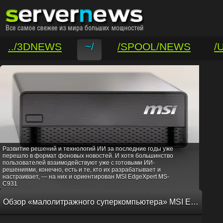
../3DNEWS
~/
/SPOOL/NEWS
/
/VAR/CONTACT
Развитие решений и технологий ИИ за последние годы уже
перешло в формат фоновых новостей. И хотя большинство
пользователей взаимодействуют уже с готовыми ИИ-
решениями, конечно, есть и те, кто их разрабатывает и
настраивает, — на них и ориентирован MSI EdgeXpert MS-
C931
Обзор «малолитражного суперкомпьютера» MSI EdgeXpert MS-C931