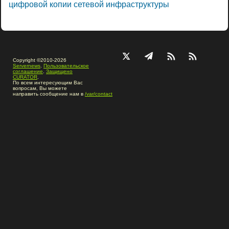
цифровой копии сетевой инфраструктуры
Copyright ©2010-2026
Servernews
.
Пользовательское
соглашение
.
Защищено
CURATOR
.
По всем интересующим Вас
вопросам, Вы можете
направить сообщение нам в
/var/contact