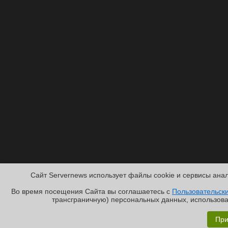
Сайт Servernews использует файлы cookie и сервисы анал
Во время посещения Cайта вы соглашаетесь с
Пользовательск
трансграничную) персональных данных, использова
Обзор «малолитражного суперкомпьютера» MSI EdgeXpe
При