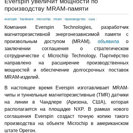
Everspin увеличит мощности по
производству MRAM-памяти
everspin
hardware
microchip
mram
производство
сша
Компания Everspin Technologies, разработчик
магниторезистивной энергонезависимой памяти с
произвольным доступом (MRAM),
объявила
о
заключении соглашения о стратегическом
сотрудничестве с Microchip Technology. Партнёрство
направлено на расширение производственных
мощностей и обеспечение долгосрочных поставок
MRAM-изделий.
В настоящее время Everspin изготавливает MRAM-
чипы и туннельные магниторезистивные (TMR) датчики
на линии в Чандлере (Аризона, США), которая
располагается на площадке NXP. В рамках нового
соглашения Everspin создаст точную копию такого
производства на объекте Microchip в американском
штате Орегон.