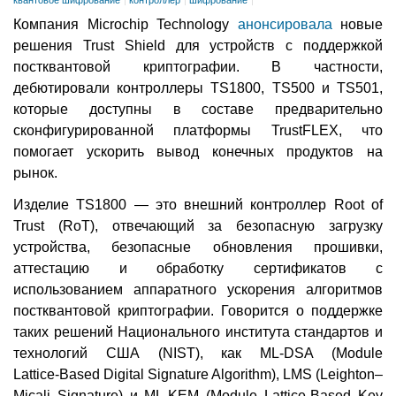
квантовое шифрование
контроллер
шифрование
Компания Microchip Technology
анонсировала
новые
решения Trust Shield для устройств с поддержкой
постквантовой криптографии. В частности,
дебютировали контроллеры TS1800, TS500 и TS501,
которые доступны в составе предварительно
сконфигурированной платформы TrustFLEX, что
помогает ускорить вывод конечных продуктов на
рынок.
Изделие TS1800 — это внешний контроллер Root of
Trust (RoT), отвечающий за безопасную загрузку
устройства, безопасные обновления прошивки,
аттестацию и обработку сертификатов с
использованием аппаратного ускорения алгоритмов
постквантовой криптографии. Говорится о поддержке
таких решений Национального института стандартов и
технологий США (NIST), как ML-DSA (Module
Lattice‑Based Digital Signature Algorithm), LMS (Leighton–
Micali Signature) и ML-KEM (Module Lattice-Based Key