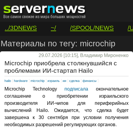
../3DNEWS
~/
/SPOOL/NEWS
/
/VAR/CONTACT
Материалы по тегу: microchip
29.07.2026 [10:15], Владимир Мироненко
Microchip приобрела столкнувшийся с
проблемами ИИ-стартап Hailo
hailo
hardware
microchip
израиль
ии
сделка
финансы
Microchip Technology
подписала
окончательное
соглашение о приобретении израильского
производителя ИИ-чипов для периферийных
вычислений Hailo. Ожидается, что сделка будет
завершена к 30 сентября при условии получения
необходимых разрешений регулирующих органов.