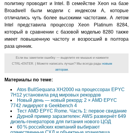
политику проводит и Intel. В семействе Xeon на базе
Broadwell были модели с индексом A, которые
отличались чуть более высокими частотами. А летом
Intel представила процессор Xeon Platinum 8284,
который в сравнении с базовой моделью 8280 также
имеет повышенную частоту и возросший в полтора
раза ценник.
Если вы заметили ошибку — выделите ее мышью и нажмите
CTRL+ENTER. | Можете написать лучше? Мы всегда рады
новым
авторам
.
Материалы по теме:
Atos BullSequana XH2000 на процессорах EPYC
7H12 установила ряд мировых рекордов
Новый день — новый рекорд: 2 × AMD EPYC
7742 лидируют в Geekbench 4
Тест AMD EPYC Rome. Часть 1: первое свидание
Дурной пример заразителен: AWS развернёт 649
дизель-генераторов для питания нового ЦОД
60 % российских компаний выбирают
отечественные СХД и объектные хранилища