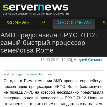
../3DNEWS
~/
/SPOOL/NEWS
/
/VAR/CONTACT
AMD представила EPYC 7H12:
самый быстрый процессор
семейства Rome
18.09.2019 [19:50],
Андрей Созинов
amd
cpu
epyc
hardware
hpc
rome
Сегодня в Риме компания AMD провела европейскую
презентацию процессоров EPYC Rome (символично,
не правда ли?), на которой неожиданно представила
совершенно новый процессор — EPYC 7H12. Новинка
отличается не только своим нестандартным названием,