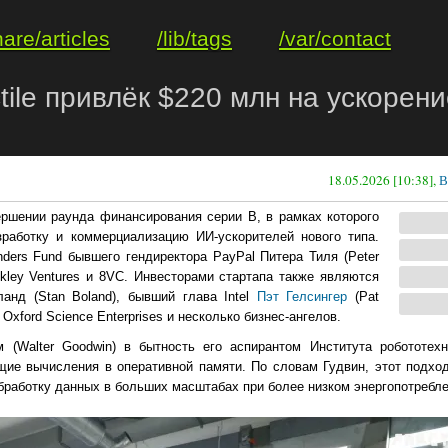
hare/articles
/lib/tags
/var/contact
tile привлёк $220 млн на ускорен
18.05.2026 [10:38],
В
ршении раунда финансирования серии B, в рамках которого
зработку и коммерциализацию ИИ-ускорителей нового типа.
nders Fund бывшего гендиректора PayPal Питера Тиля (Peter
Buckley Ventures и 8VC. Инвесторами стартапа также являются
анд (Stan Boland), бывший глава Intel
Пэт Гелсингер
(Pat
, Oxford Science Enterprises и несколько бизнес-ангелов.
м (Walter Goodwin) в бытность его аспирантом Института робототех
щие вычисления в оперативной памяти. По словам Гудвин, этот подход
работку данных в больших масштабах при более низком энергопотребле