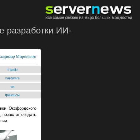
ие разработки ИИ-
ладимир Мироненко
fractile
hardware
ии
финансы
ники Оксфордского
 позволит создать
нии.