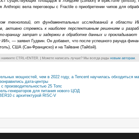
ст существующих площадок в Лондоне (London) и Бристоле (Bristol), 
 Anthropic вела переговоры с Fractile о приобретении чипов для обраб
ом технологий, от фундаментальных исследований в области И
ов, активно стремясь к наиболее перспективным решениям и разра
о-границу затрат и задержки в обработке данных и прокладывают 
и ИИ»,
— заявил Гудвин. Он добавил, что после успешного раунда фина
оль), США (Сан-Франциско) и на Тайване (Тайбэй).
и нажмите CTRL+ENTER. | Можете написать лучше? Мы всегда рады
новым авторам
.
ительных мощностей, чем в 2022 году, а Tencent научилась обходиться 
зонравились дата-центры
 с производительностью 25 Топс
зель-генераторов для питания нового ЦОД
BER10 с архитектурой RISC-V