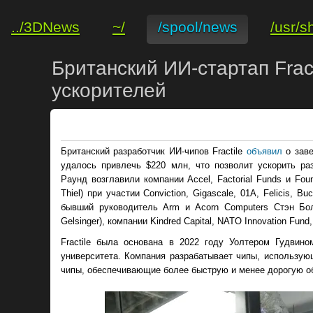
../3DNews
~/
/spool/news
/usr/s
Британский ИИ-стартап Frac
ускорителей
Британский разработчик ИИ-чипов Fractile
объявил
о заве
удалось привлечь $220 млн, что позволит ускорить ра
Раунд возглавили компании Accel, Factorial Funds и Fou
Thiel) при участии Conviction, Gigascale, 01A, Felicis, 
бывший руководитель Arm и Acorn Computers Стэн Бол
Gelsinger), компании Kindred Capital, NATO Innovation Fund
Fractile была основана в 2022 году Уолтером Гудвино
университета. Компания разрабатывает чипы, использую
чипы, обеспечивающие более быструю и менее дорогую об