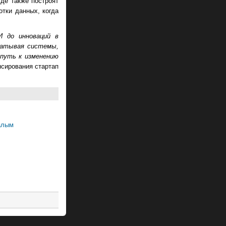
где также построят
отки данных, когда
И до инноваций в
батывая системы,
путь к изменению
нсирования стартап
малым