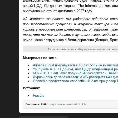
Великобритании. Финансирование будет направлено на ро
новый ЦОД. По данным издания The Information, компания
оборудование станет доступно в 2027 году.
«С момента основания мы работаем над всем стек
производственных процессах и микроархитектуре чип
которые преодолевают компромиссы, отвергают парет
того, что мы можем делать с лучшими в мире моделям
начал набор сотрудников в Великобритании (Лондон, Брист
Если вы заметили ошибку — выделите ее мышью 
Материалы по теме:
Alibaba Cloud потребуется в 10 раз больше вычисл
Уж лучше АЭС за домом, чем ЦОД: американцам ра
Мини-ПК DX-AIPlayer получил ИИ-ускоритель DX-M1
Дурной пример заразителен: AWS развернёт 649 ди
Openchip представила европейский 2-нм процессор 
Источник:
Fractile
Постоянный URL:
https://servernews.ru/1141874