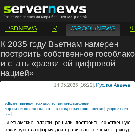
../3DNEWS
~/
/SPOOL/NEWS
/
/VAR/CONTACT
К 2035 году Вьетнам намерен
построить собственное гособлако
и стать «развитой цифровой
нацией»
14.05.2026 [16:22],
Руслан Авдеев
software
вьетнам
государство
импортозамещение
информационная безопасность
конфиденциальность
облако
цифровизация
цод
Вьетнамские власти решили построить собственную
облачную платформу для правительственных структур