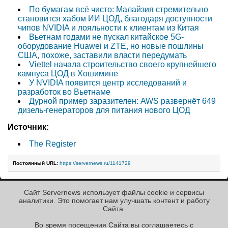
По бумагам всё чисто: Малайзия стремительно
становится хабом ИИ ЦОД, благодаря доступности
чипов NVIDIA и лояльности к клиентам из Китая
Вьетнам годами не пускал китайское 5G-
оборудование Huawei и ZTE, но новые пошлины
США, похоже, заставили власти передумать
Viettel начала строительство своего крупнейшего
кампуса ЦОД в Хошимине
У NVIDIA появится центр исследований и
разработок во Вьетнаме
Дурной пример заразителен: AWS развернёт 649
дизель-генераторов для питания нового ЦОД
Источник:
The Register
Постоянный URL:
https://servernews.ru/1141729
Сайт Servernews использует файлы cookie и сервисы
« Назад к ленте
аналитики. Это помогает нам улучшать контент и работу
Cайта.
Во время посещения Cайта вы соглашаетесь с