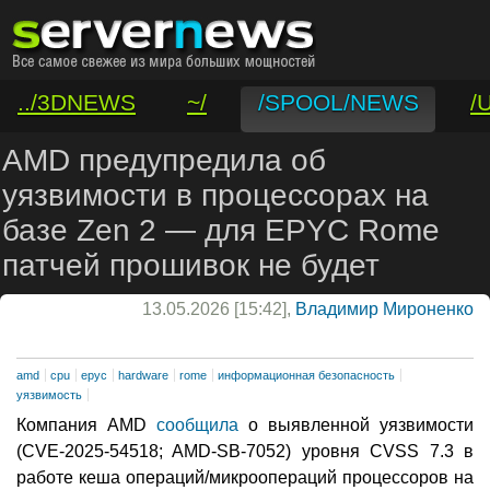
../3DNEWS
~/
/SPOOL/NEWS
/
/VAR/CONTACT
AMD предупредила об
уязвимости в процессорах на
базе Zen 2 — для EPYC Rome
патчей прошивок не будет
13.05.2026 [15:42],
Владимир Мироненко
amd
cpu
epyc
hardware
rome
информационная безопасность
уязвимость
Компания AMD
сообщила
о выявленной уязвимости
(CVE-2025-54518; AMD-SB-7052) уровня CVSS 7.3 в
работе кеша операций/микроопераций процессоров на